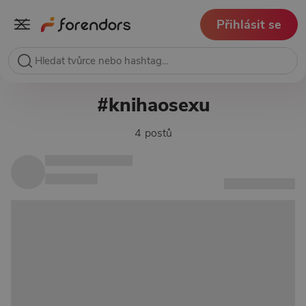
Přihlásit se
#knihaosexu
4 postů