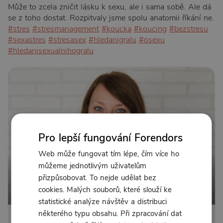
Může to zcela zničit lásku k sexu, ale i sama sobě. Ale dá
se z toho dostat. Rozpitvaly jsme spolu anatomii říkání ne.
#stres
#stresmanagement
#koucka
#koucing
#bezstresu
#sexastres
#stresasex
#hledanigralu
#osexu
#hledanisexualnihogralu
Pro lepší fungování Forendors
Web může fungovat tím lépe, čím více ho
můžeme jednotlivým uživatelům
přizpůsobovat. To nejde udělat bez
cookies. Malých souborů, které slouží ke
Od 183 Kč měsíčně nebo 155 Kč jednorázově
statistické analýze návštěv a distribuci
některého typu obsahu. Při zpracování dat