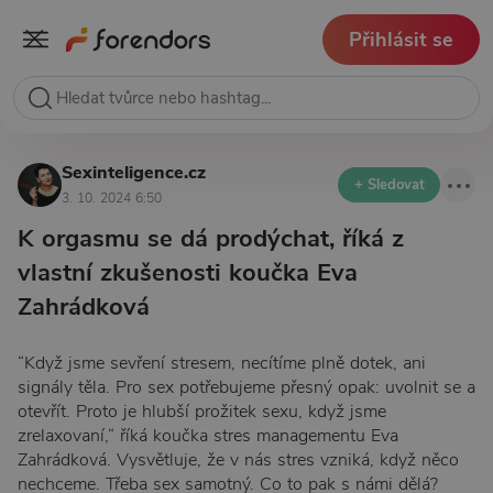
Přihlásit se
Sexinteligence.cz
+ Sledovat
3. 10. 2024 6:50
K orgasmu se dá prodýchat, říká z
vlastní zkušenosti koučka Eva
Zahrádková
“Když jsme sevření stresem, necítíme plně dotek, ani
signály těla. Pro sex potřebujeme přesný opak: uvolnit se a
otevřít. Proto je hlubší prožitek sexu, když jsme
zrelaxovaní,“ říká koučka stres managementu Eva
Zahrádková. Vysvětluje, že v nás stres vzniká, když něco
nechceme. Třeba sex samotný. Co to pak s námi dělá?