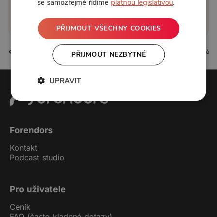
Zřídit předplatné
se samozřejmě řídíme
platnou legislativou
.
Koupit příspěvek
PŘIJMOUT VŠECHNY COOKIES
2 líbí
2 komentářů
PŘIJMOUT NEZBYTNÉ
UPRAVIT
Forendors
Kontakt
Podcast studio
Pro uživatele
Ceník
FAQ (často kladené dotazy)