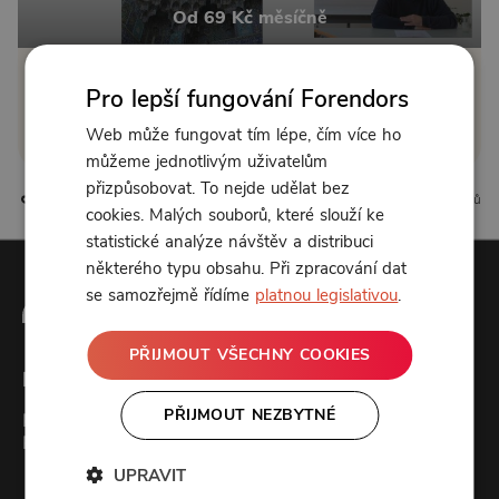
Od 69 Kč měsíčně
Klikněte pro odemčení
Pro lepší fungování Forendors
Web může fungovat tím lépe, čím více ho
nebo se
přihlaste
můžeme jednotlivým uživatelům
přizpůsobovat. To nejde udělat bez
0 líbí
0 komentářů
cookies. Malých souborů, které slouží ke
statistické analýze návštěv a distribuci
některého typu obsahu. Při zpracování dat
se samozřejmě řídíme
platnou legislativou
.
PŘIJMOUT VŠECHNY COOKIES
Forendors
PŘIJMOUT NEZBYTNÉ
Kontakt
Podcast studio
UPRAVIT