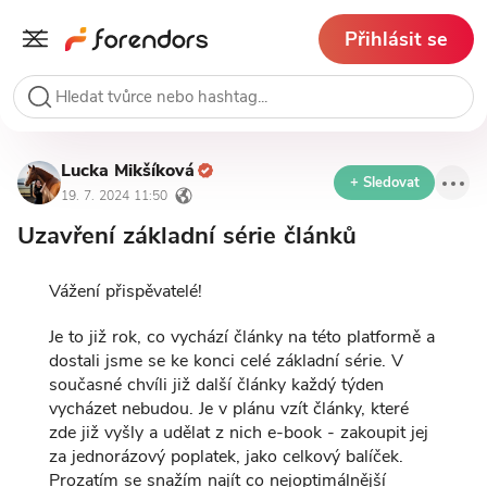
Přihlásit se
Lucka Mikšíková
+ Sledovat
19. 7. 2024 11:50
Uzavření základní série článků
Vážení přispěvatelé!
Je to již rok, co vychází články na této platformě a
dostali jsme se ke konci celé základní série. V
současné chvíli již další články každý týden
vycházet nebudou. Je v plánu vzít články, které
zde již vyšly a udělat z nich e-book - zakoupit jej
za jednorázový poplatek, jako celkový balíček.
Prozatím se snažím najít co nejoptimálnější