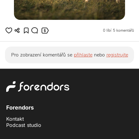
0 líbí
5 komentářů
Pro zobrazení komentářů se
přihlaste
nebo
registrujte
Forendors
Kontakt
Podcast studio