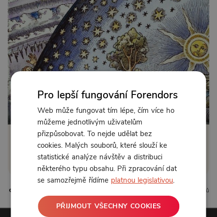
Pro lepší fungování Forendors
Web může fungovat tím lépe, čím více ho
můžeme jednotlivým uživatelům
přizpůsobovat. To nejde udělat bez
Klikněte pro odemčení
cookies. Malých souborů, které slouží ke
statistické analýze návštěv a distribuci
nebo se
přihlaste
některého typu obsahu. Při zpracování dat
se samozřejmě řídíme
platnou legislativou
.
0 líbí
0 komentářů
PŘIJMOUT VŠECHNY COOKIES