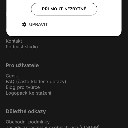
PŘIJMOUT NEZBYTNÉ
UPRAVIT
Forendors
Kontakt
Podcast studio
Pro uživatele
Ceník
FAQ (často kladené dotazy)
Blog pro tvůrce
Logopack ke stažení
Důležité odkazy
Obchodní podmínky
Zásady zpracování osobních údajů (GDPR)