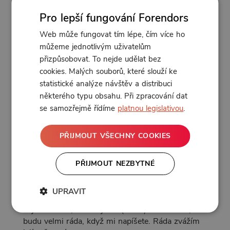
Ze starých tisků, časopisů a novin, z knih i z
Pro lepší fungování Forendors
archivů
#sobotniperlicka
#sobotnizajimavost
Web může fungovat tím lépe, čím více ho
můžeme jednotlivým uživatelům
Neděle
přizpůsobovat. To nejde udělat bez
cookies. Malých souborů, které slouží ke
Příběhy, perličky, zajímavosti, nej…
statistické analýze návštěv a distribuci
#nedelniperlicka
#nedelnizajimavost
některého typu obsahu. Při zpracování dat
se samozřejmě řídíme
platnou legislativou
.
Moc se těším na všechny
, se kterými budu moct
takto sdílet zajímavosti a informace o Praze, její
historii, současnosti, architektuře i lidech a
PŘIJMOUT VŠECHNY COOKIES
událostech s ní spojených. A vůbec, všech
možných oblastech.
PŘIJMOUT NEZBYTNÉ
Ještě dodám, že tento harmonogram platí až do
doby,
UPRAVIT
než bude změněn. Pokud by se vám v něm líbila
nějaká oblast, kterou jsem (zatím) nezahrnula,
budu velmi ráda, když mi napíšete. Ráda zvážím