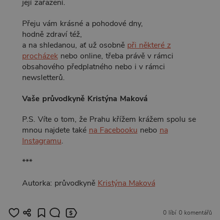
její zařazení.
Přeju vám krásné a pohodové dny,
hodně zdraví též,
a na shledanou, ať už osobně
při některé z
procházek
nebo online, třeba právě v rámci
obsahového předplatného nebo i v rámci
newsletterů.
Vaše průvodkyně Kristýna Maková
P.S. Víte o tom, že Prahu křížem krážem spolu se
mnou najdete také
na Facebooku
nebo
na
Instagramu
.
***
Autorka: průvodkyně
Kristýna Maková
0 líbí
0 komentářů