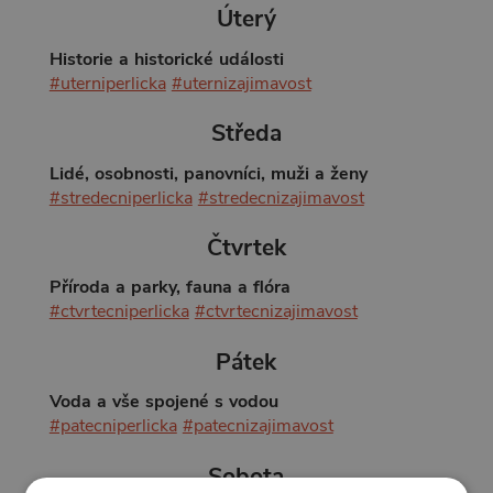
Úterý
Historie a historické události
#uterniperlicka
#uternizajimavost
Středa
Lidé, osobnosti, panovníci, muži a ženy
#stredecniperlicka
#stredecnizajimavost
Čtvrtek
Příroda a parky, fauna a flóra
#ctvrtecniperlicka
#ctvrtecnizajimavost
Pátek
Voda a vše spojené s vodou
#patecniperlicka
#patecnizajimavost
Sobota