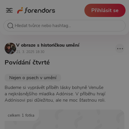
Přihlásit se
V obraze s historičkou umění
21. 3. 2025 18:30
Povídání čtvrté
Nejen o psech v umění
Budeme si vyprávět příběh lásky bohyně Venuše
a nejkrásnějšího mladíka Adónise. V příběhu hrají
Adónisovi psi důležitou, ale ne moc šťastnou roli.
celkem 1 fotka