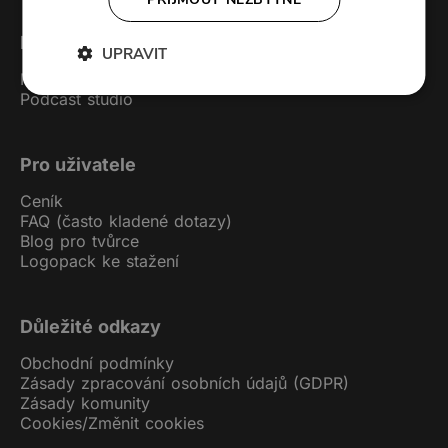
Forendors
UPRAVIT
Kontakt
Podcast studio
Pro uživatele
Ceník
FAQ (často kladené dotazy)
Blog pro tvůrce
Logopack ke stažení
Důležité odkazy
Obchodní podmínky
Zásady zpracování osobních údajů (GDPR)
Zásady komunity
Cookies
/
Změnit cookies