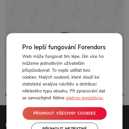
Pro lepší fungování Forendors
Web může fungovat tím lépe, čím více ho
můžeme jednotlivým uživatelům
Klikněte pro odemčení
přizpůsobovat. To nejde udělat bez
cookies. Malých souborů, které slouží ke
nebo se
přihlaste
statistické analýze návštěv a distribuci
některého typu obsahu. Při zpracování dat
0 líbí
0 komentářů
se samozřejmě řídíme
platnou legislativou
.
PŘIJMOUT VŠECHNY COOKIES
PŘIJMOUT NEZBYTNÉ