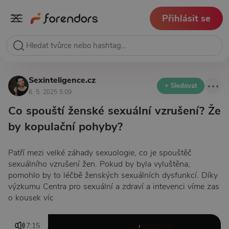
Přihlásit se
Sexinteligence.cz
+ Sledovat
6. 5. 2025 5:09
Co spouští ženské sexuální vzrušení? Že
by kopulační pohyby?
Patří mezi velké záhady sexuologie, co je spouštěč
sexuálního vzrušení žen. Pokud by byla vyluštěna,
pomohlo by to léčbě ženských sexuálních dysfunkcí. Díky
výzkumu Centra pro sexuální a zdraví a intevenci víme zas
o kousek víc
7:15