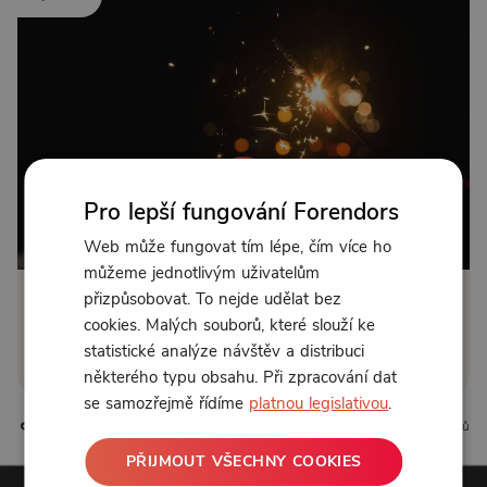
Pro lepší fungování Forendors
Od 183 Kč měsíčně nebo 90 Kč jednorázově
Web může fungovat tím lépe, čím více ho
můžeme jednotlivým uživatelům
přizpůsobovat. To nejde udělat bez
Zřídit předplatné
cookies. Malých souborů, které slouží ke
statistické analýze návštěv a distribuci
Koupit příspěvek
některého typu obsahu. Při zpracování dat
se samozřejmě řídíme
platnou legislativou
.
0 líbí
2 komentářů
PŘIJMOUT VŠECHNY COOKIES