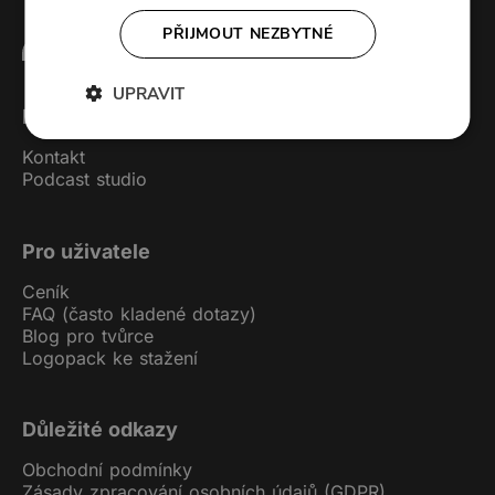
PŘIJMOUT NEZBYTNÉ
UPRAVIT
Forendors
Kontakt
Podcast studio
Pro uživatele
Ceník
FAQ (často kladené dotazy)
Blog pro tvůrce
Logopack ke stažení
Důležité odkazy
Obchodní podmínky
Zásady zpracování osobních údajů (GDPR)