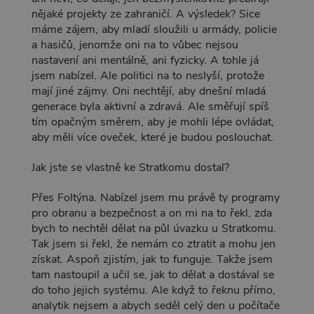
nějaké projekty ze zahraničí. A výsledek? Sice
máme zájem, aby mladí sloužili u armády, policie
a hasičů, jenomže oni na to vůbec nejsou
nastavení ani mentálně, ani fyzicky. A tohle já
jsem nabízel. Ale politici na to neslyší, protože
mají jiné zájmy. Oni nechtějí, aby dnešní mladá
generace byla aktivní a zdravá. Ale směřují spíš
tím opačným směrem, aby je mohli lépe ovládat,
aby měli více oveček, které je budou poslouchat.
Jak jste se vlastně ke Stratkomu dostal?
Přes Foltýna. Nabízel jsem mu právě ty programy
pro obranu a bezpečnost a on mi na to řekl, zda
bych to nechtěl dělat na půl úvazku u Stratkomu.
Tak jsem si řekl, že nemám co ztratit a mohu jen
získat. Aspoň zjistím, jak to funguje. Takže jsem
tam nastoupil a učil se, jak to dělat a dostával se
do toho jejich systému. Ale když to řeknu přímo,
analytik nejsem a abych seděl celý den u počítače