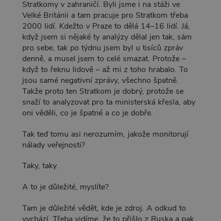
Stratkomy v zahraničí. Byli jsme i na stáži ve
Velké Británii a tam pracuje pro Stratkom třeba
2000 lidí. Kdežto v Praze to dělá 14–16 lidí. Já,
když jsem si nějaké ty analýzy dělal jen tak, sám
pro sebe, tak po týdnu jsem byl u tisíců zpráv
denně, a musel jsem to celé smazat. Protože –
když to řeknu lidově – až mi z toho hrabalo. To
jsou samé negativní zprávy, všechno špatně.
Takže proto ten Stratkom je dobrý, protože se
snaží to analyzovat pro ta ministerská křesla, aby
oni věděli, co je špatné a co je dobře.
Tak teď tomu asi nerozumím, jakože monitorují
nálady veřejnosti?
Taky, taky.
A to je důležité, myslíte?
Tam je důležité vědět, kde je zdroj. A odkud to
vychází. Třeba vidíme, že to přišlo z Ruska a pak