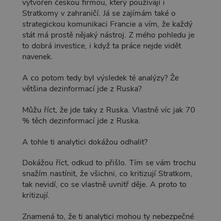
vytvořen českou firmou, který používají i
Stratkomy v zahraničí. Já se zajímám také o
strategickou komunikaci Francie a vím, že každý
stát má prostě nějaký nástroj. Z mého pohledu je
to dobrá investice, i když ta práce nejde vidět
navenek.
A co potom tedy byl výsledek té analýzy? Že
většina dezinformací jde z Ruska?
Můžu říct, že jde taky z Ruska. Vlastně víc jak 70
% těch dezinformací jde z Ruska.
A tohle ti analytici dokážou odhalit?
Dokážou říct, odkud to přišlo. Tím se vám trochu
snažím nastínit, že všichni, co kritizují Stratkom,
tak nevidí, co se vlastně uvnitř děje. A proto to
kritizují.
Znamená to, že ti analytici mohou ty nebezpečné