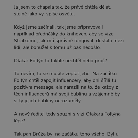
Já jsem to chápala tak, že právě chtěla dělat,
stejně jako vy, spíše osvětu.
Když jsme začínali, tak jsme připravovali
například přednášky do knihoven, aby se vize
Stratkomu, jak má správně fungovat, dostala mezi
lidi, ale bohužel k tomu už pak nedošlo.
Otakar Foltýn to takhle nechtěl nebo proč?
To nevím, to se musíte zeptat jeho. Na začátku
Foltýn chtěl zapojit influencery, aby oni šířili tu
pozitivní message, ale narazili na to, že každý z
těch influencerů má svoji bublinu a vzájemně by
si ty jejich bubliny nerozuměly.
A nový ředitel tedy souzní s vizí Otakara Foltýna
lépe?
Tak pan Brůža byl na začátku toho všeho. Byl u