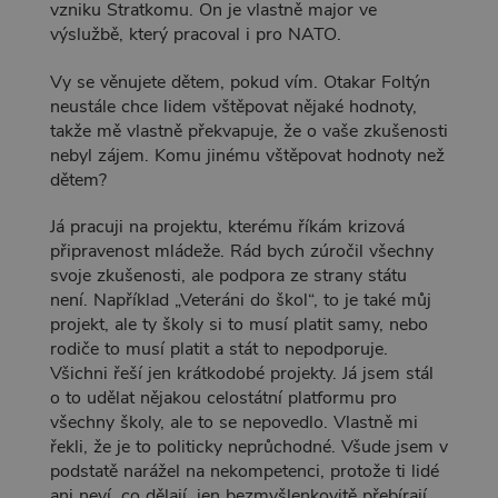
vzniku Stratkomu. On je vlastně major ve
výslužbě, který pracoval i pro NATO.
Vy se věnujete dětem, pokud vím. Otakar Foltýn
neustále chce lidem vštěpovat nějaké hodnoty,
takže mě vlastně překvapuje, že o vaše zkušenosti
nebyl zájem. Komu jinému vštěpovat hodnoty než
dětem?
Já pracuji na projektu, kterému říkám krizová
připravenost mládeže. Rád bych zúročil všechny
svoje zkušenosti, ale podpora ze strany státu
není. Například „Veteráni do škol“, to je také můj
projekt, ale ty školy si to musí platit samy, nebo
rodiče to musí platit a stát to nepodporuje.
Všichni řeší jen krátkodobé projekty. Já jsem stál
o to udělat nějakou celostátní platformu pro
všechny školy, ale to se nepovedlo. Vlastně mi
řekli, že je to politicky neprůchodné. Všude jsem v
podstatě narážel na nekompetenci, protože ti lidé
ani neví, co dělají, jen bezmyšlenkovitě přebírají