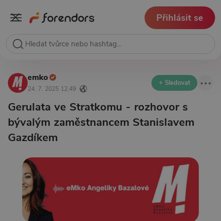
Přihlásit se
emko
+ Sledovat
24. 7. 2025 12:49
Gerulata ve Stratkomu - rozhovor s
bývalým zaměstnancem Stanislavem
Gazdíkem