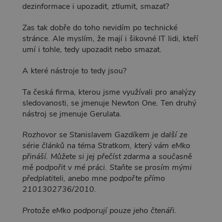
dezinformace i upozadit, ztlumit, smazat?
Zas tak dobře do toho nevidím po technické
stránce. Ale myslím, že mají i šikovné IT lidi, kteří
umí i tohle, tedy upozadit nebo smazat.
A které nástroje to tedy jsou?
Ta česká firma, kterou jsme využívali pro analýzy
sledovanosti, se jmenuje Newton One. Ten druhý
nástroj se jmenuje Gerulata.
Rozhovor se Stanislavem Gazdíkem je další ze
série článků na téma Stratkom, který vám eMko
přináší. Můžete si jej přečíst zdarma a současně
mě podpořit v mé práci. Staňte se prosím mými
předplatiteli, anebo mne podpořte přímo
2101302736/2010.
Protože eMko podporují pouze jeho čtenáři.