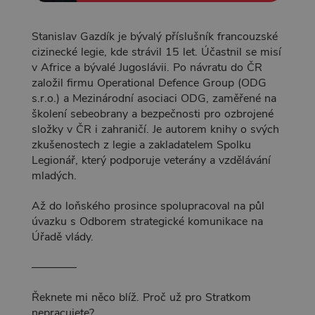
Stanislav Gazdík je bývalý příslušník francouzské
cizinecké legie, kde strávil 15 let. Účastnil se misí
v Africe a bývalé Jugoslávii. Po návratu do ČR
založil firmu Operational Defence Group (ODG
s.r.o.) a Mezinárodní asociaci ODG, zaměřené na
školení sebeobrany a bezpečnosti pro ozbrojené
složky v ČR i zahraničí. Je autorem knihy o svých
zkušenostech z legie a zakladatelem Spolku
Legionář, který podporuje veterány a vzdělávání
mladých.
Až do loňského prosince spolupracoval na půl
úvazku s Odborem strategické komunikace na
Úřadě vlády.
————
Řeknete mi něco blíž. Proč už pro Stratkom
nepracujete?