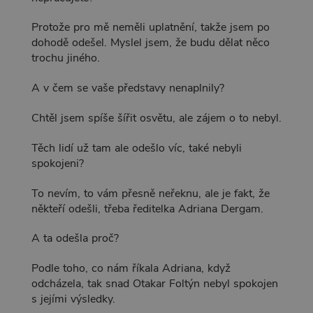
Protože pro mě neměli uplatnění, takže jsem po
dohodě odešel. Myslel jsem, že budu dělat něco
trochu jiného.
A v čem se vaše představy nenaplnily?
Chtěl jsem spíše šířit osvětu, ale zájem o to nebyl.
Těch lidí už tam ale odešlo víc, také nebyli
spokojeni?
To nevím, to vám přesně neřeknu, ale je fakt, že
někteří odešli, třeba ředitelka Adriana Dergam.
A ta odešla proč?
Podle toho, co nám říkala Adriana, když
odcházela, tak snad Otakar Foltýn nebyl spokojen
s jejími výsledky.