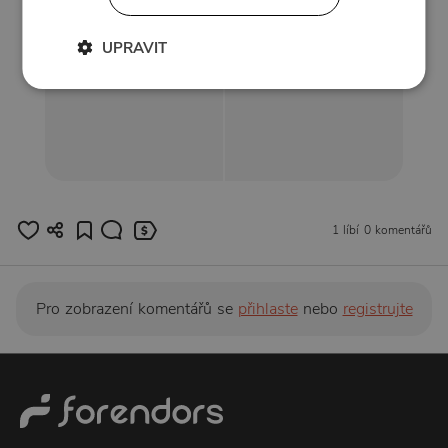
UPRAVIT
1 líbí
0 komentářů
Pro zobrazení komentářů se
přihlaste
nebo
registrujte