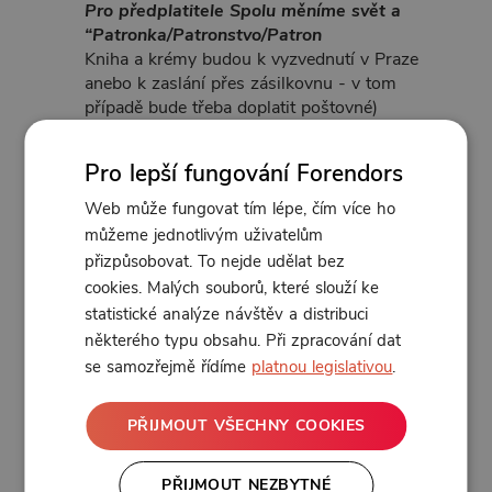
Pro předplatitele Spolu měníme svět a
“Patronka/Patronstvo/Patron
Kniha a krémy budou k vyzvednutí v Praze
anebo k zaslání přes zásilkovnu - v tom
případě bude třeba doplatit poštovné)
Jak to proběhne? Během prvního měsíce odběru
Pro lepší fungování Forendors
se ti ozve naše Hanka a dohodne s tebou vše
potřebné. Takže teď nemusíš nic dělat. Kdyby
Web může fungovat tím lépe, čím více ho
cokoli, napiš nám na mail
info@mojetelojemoje.cz
můžeme jednotlivým uživatelům
přizpůsobovat. To nejde udělat bez
cookies. Malých souborů, které slouží ke
statistické analýze návštěv a distribuci
některého typu obsahu. Při zpracování dat
se samozřejmě řídíme
platnou legislativou
.
PŘIJMOUT VŠECHNY COOKIES
PŘIJMOUT NEZBYTNÉ