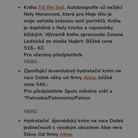
Kniha
Till the End,
Autobiografie už nežijící
Nely Moravcové, která pro Moje tělo je
moje nafotila krásnou serii portrétů. Kniha
je doplněná o Nely tvorbu a vzpomínky
blízkých. Výtvarně knihu zpracovala Zuzana
Lednická ze studia Najbrt. Běžná cena
518,- Kč.
Pro všechny předplatitele
NEBO
Zjemňující levandulový hydratační krém na
ruce Dotek něhy od firmy
Alma
, běžná
cena 540,-
Pro předplatitele Spolu měníme svět a
“Patronka/Patronstvo/Patron
NEBO
Hydratační ájurvédský krém na ruce Dotek
jedinečnosti s vysokým obsahem Aloe vera
šťávy. Od firmy
Alma.