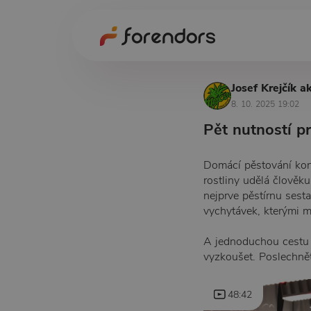
Josef Krejčík a
8. 10. 2025 19:02
Pět nutností p
Domácí pěstování kono
rostliny udělá člověk
nejprve pěstírnu sest
vychytávek, kterými m
A jednoduchou cestu 
vyzkoušet. Poslechněte
48:42