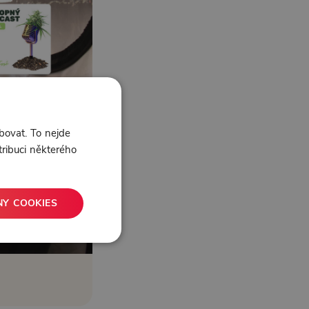
bovat. To nejde
tribuci některého
NY COOKIES