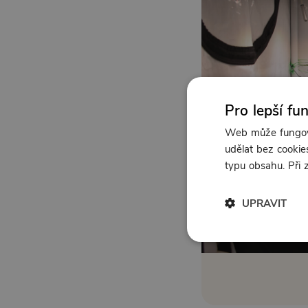
Pro lepší fu
Web může fungova
udělat bez cookies
typu obsahu. Při
UPRAVIT