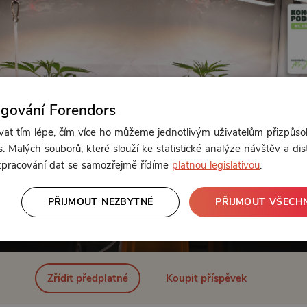
ngování Forendors
t tím lépe, čím více ho můžeme jednotlivým uživatelům přizpůso
. Malých souborů, které slouží ke statistické analýze návštěv a dis
 zpracování dat se samozřejmě řídíme
platnou legislativou
.
PŘIJMOUT NEZBYTNÉ
PŘIJMOUT VŠECH
Od 149 Kč měsíčně nebo 39 Kč jednorázově
Zřídit předplatné
Koupit příspěvek