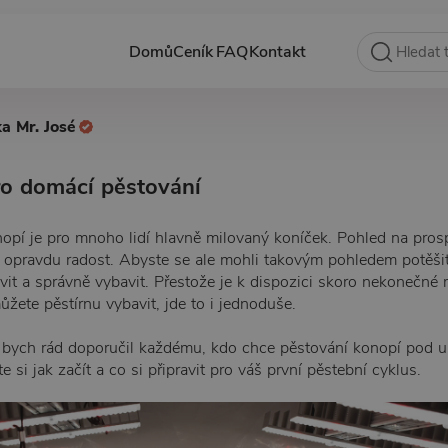
Domů
Ceník
FAQ
Kontakt
ka Mr. José
ro domácí pěstování
pí je pro mnoho lidí hlavně milovaný koníček. Pohled na prosp
u opravdu radost. Abyste se ale mohli takovým pohledem potěšit
avit a správně vybavit. Přestože je k dispozici skoro nekonečné
ůžete pěstírnu vybavit, jde to i jednoduše.
bych rád doporučil každému, kdo chce pěstování konopí pod u
 si jak začít a co si připravit pro váš první pěstební cyklus.