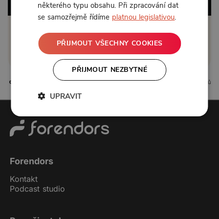
některého typu obsahu. Při zpracování dat
se samozřejmě řídíme
platnou legislativou
.
Klikněte pro odemčení
PŘIJMOUT VŠECHNY COOKIES
nebo se
přihlaste
PŘIJMOUT NEZBYTNÉ
0 líbí
0 komentářů
UPRAVIT
Forendors
Kontakt
Podcast studio