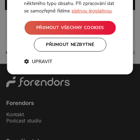
některého typu obsahu. Při zpracování dat
se samozřejmě řídíme
platnou legislativou
.
Klikněte pro odemčení
PŘIJMOUT VŠECHNY COOKIES
nebo se
přihlaste
PŘIJMOUT NEZBYTNÉ
0 líbí
0 komentářů
UPRAVIT
Forendors
Kontakt
Podcast studio