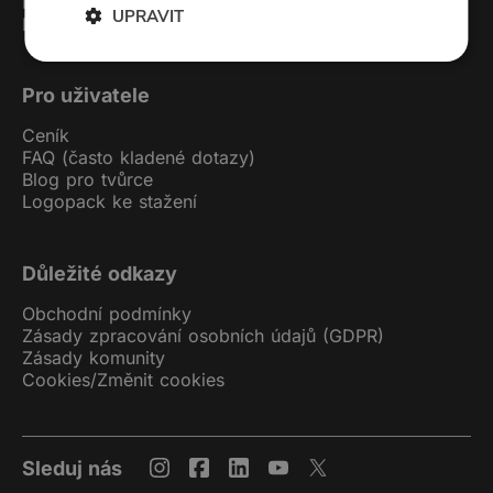
Kontakt
UPRAVIT
Podcast studio
Pro uživatele
Ceník
FAQ (často kladené dotazy)
Blog pro tvůrce
Logopack ke stažení
Důležité odkazy
Obchodní podmínky
Zásady zpracování osobních údajů (GDPR)
Zásady komunity
Cookies
/
Změnit cookies
Sleduj nás