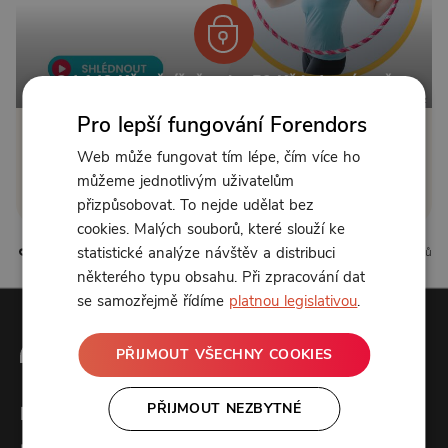
Od 149 Kč měsíčně nebo 50 Kč jednorázově
Pro lepší fungování Forendors
Zřídit předplatné
Web může fungovat tím lépe, čím více ho
můžeme jednotlivým uživatelům
Koupit příspěvek
přizpůsobovat. To nejde udělat bez
cookies. Malých souborů, které slouží ke
statistické analýze návštěv a distribuci
0 líbí
0 komentářů
některého typu obsahu. Při zpracování dat
se samozřejmě řídíme
platnou legislativou
.
PŘIJMOUT VŠECHNY COOKIES
PŘIJMOUT NEZBYTNÉ
Forendors