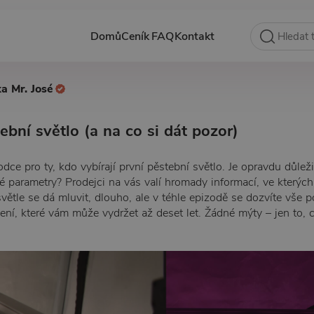
Domů
Ceník
FAQ
Kontakt
ka Mr. José
ební světlo (a na co si dát pozor)
odce pro ty, kdo vybírají první pěstební světlo. Je opravdu důlež
iné parametry? Prodejci na vás valí hromady informací, ve kterýc
větle se dá mluvit, dlouho, ale v téhle epizodě se dozvíte vše 
ení, které vám může vydržet až deset let. Žádné mýty – jen to, 