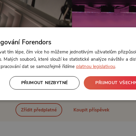
ngování Forendors
t tím lépe, čím více ho můžeme jednotlivým uživatelům přizpůso
. Malých souborů, které slouží ke statistické analýze návštěv a dis
 zpracování dat se samozřejmě řídíme
platnou legislativou
.
PŘIJMOUT NEZBYTNÉ
PŘIJMOUT VŠECH
Od 119 Kč měsíčně nebo 39 Kč jednorázově
Zřídit předplatné
Koupit příspěvek