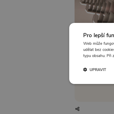
Pro lepší fu
Web může fungova
udělat bez cookies
typu obsahu. Při
UPRAVIT