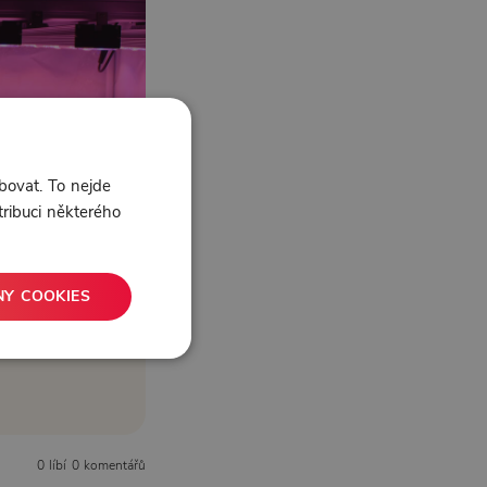
bovat. To nejde
tribuci některého
NY COOKIES
0 líbí
0 komentářů