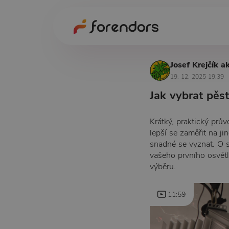
Josef Krejčík a
19. 12. 2025 19:39
Jak vybrat pěst
Krátký, praktický prův
lepší se zaměřit na j
snadné se vyznat. O s
vašeho prvního osvětl
výběru.
11:59