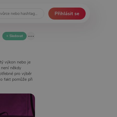
Přihlásit se
+ Sledovat
itý výkon nebo je
h není někdy
potřebné pro výběr
co fakt pomůže při