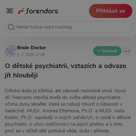
Přihlásit se
Brain Doctor
+ Sledovat
3. 1. 2026 17:08
O dětské psychiatrii, vztazích a odvaze
jít hlouběji
Dětská duše je křehká, ale zároveň nesmírně silná. Nový
díl Treecastu otevírá dveře do světa dětské psychiatrie
očima dvou lékařek, které se nebojí mluvit o lidskosti v
medicíně. MUDr. Andrea Efremova, Ph.D. a MUDr. Iveta
Koblic, Ph.D. vyprávějí o svých začátcích, o cestě k dětské
psychiatrii, o vlivu rodičovství na jejich profesi a o tom,
proč se v léčbě dětí potkává věda, duše i příroda.