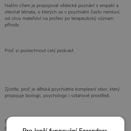
Naším cílem je propojovat vědecké poznání s empatií a
otevírat témata, o kterých se v psychiatrii často nemluví,
od vlivu mateřství na profesi po terapeutický význam
přírody.
Proč si poslechnout celý podcast
Zjistíte, proč je dětská psychiatrie komplexní obor, který
propojuje biologii, psychologii i vztahové prostředí.
Dozvíte se, jaký význam má vývojová psychologie a
psychoterapeutický výcvik v porozumění dětskému
Pro lepší fungování Forendors