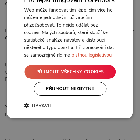
chování.
Web může fungovat tím lépe, čím více ho
můžeme jednotlivým uživatelům
přizpůsobovat. To nejde udělat bez
Porovnáváme přínosy medikace a psychoterapie, a proč se
cookies. Malých souborů, které slouží ke
často doplňují.
statistické analýze návštěv a distribuci
některého typu obsahu. Při zpracování dat
se samozřejmě řídíme
platnou legislativou
.
Uslyšíte, jak zvířata a příroda mohou podpořit léčbu,
PŘIJMOUT VŠECHNY COOKIES
včetně plánů na využití terapeutických koz v projektu s
Pražskou pastvinou.
PŘIJMOUT NEZBYTNÉ
UPRAVIT
Sdílíme osobní zkušenosti z praxe i z mateřství, které nám
pomohly stát se citlivějšími psychiatričkami.