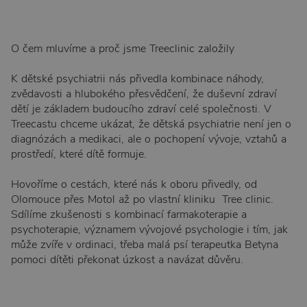
O čem mluvíme a proč jsme Treeclinic založily
K dětské psychiatrii nás přivedla kombinace náhody,
zvědavosti a hlubokého přesvědčení, že duševní zdraví
dětí je základem budoucího zdraví celé společnosti. V
Treecastu chceme ukázat, že dětská psychiatrie není jen o
diagnózách a medikaci, ale o pochopení vývoje, vztahů a
prostředí, které dítě formuje.
Hovoříme o cestách, které nás k oboru přivedly, od
Olomouce přes Motol až po vlastní kliniku Tree clinic.
Sdílíme zkušenosti s kombinací farmakoterapie a
psychoterapie, významem vývojové psychologie i tím, jak
může zvíře v ordinaci, třeba malá psí terapeutka Betyna
pomoci dítěti překonat úzkost a navázat důvěru.