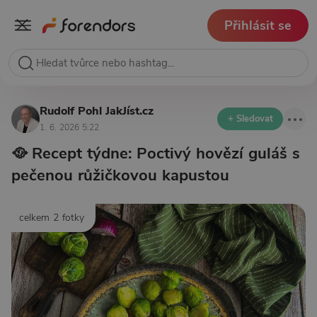
Přihlásit se
Rudolf Pohl JakJíst.cz
+ Sledovat
1. 6. 2026 5:22
🥘 Recept týdne: Poctivý hovězí guláš s
pečenou růžičkovou kapustou
celkem 2 fotky