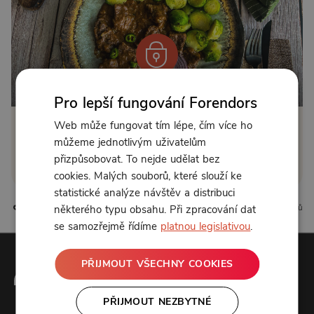
Od 150 Kč měsíčně nebo 39 Kč jednorázově
Pro lepší fungování Forendors
Web může fungovat tím lépe, čím více ho
Zřídit předplatné
můžeme jednotlivým uživatelům
přizpůsobovat. To nejde udělat bez
Koupit příspěvek
cookies. Malých souborů, které slouží ke
statistické analýze návštěv a distribuci
0 líbí
0 komentářů
některého typu obsahu. Při zpracování dat
se samozřejmě řídíme
platnou legislativou
.
PŘIJMOUT VŠECHNY COOKIES
PŘIJMOUT NEZBYTNÉ