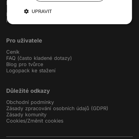
Forendors
UPRAVIT
Kontakt
Podcast studio
Pro uživatele
Ceník
FAQ (často kladené dotazy)
Blog pro tvůrce
Logopack ke stažení
Důležité odkazy
Obchodní podmínky
Zásady zpracování osobních údajů (GDPR)
Zásady komunity
Cookies
/
Změnit cookies