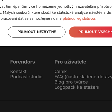
t tím lépe, čím více ho můžeme jednotlivým uživatelům přizpůso
. Malých souborů, které slouží ke statistické analýze návštěv a dis
nebo se
přihlaste
Klikněte pro odemčení
 zpracování dat se samozřejmě řídíme
platnou legislativou
.
PŘIJMOUT NEZBYTNÉ
PŘIJMOUT VŠECH
Forendors
Pro uživatele
Kontakt
Ceník
Podcast studio
FAQ (často kladené dotaz
Blog pro tvůrce
Logopack ke stažení