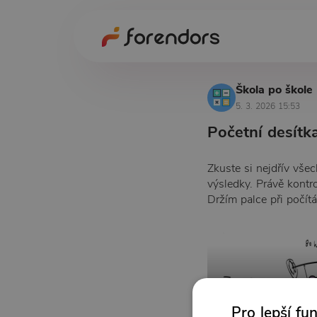
Škola po škole
5. 3. 2026 15:53
Početní desítk
Zkuste si nejdřív vše
výsledky. Právě kontro
Držím palce při počítá
Pro lepší fu