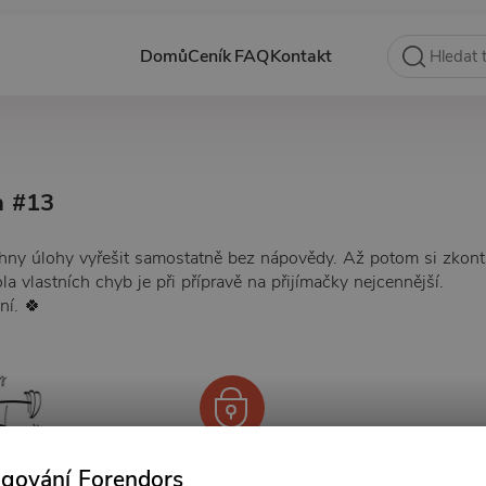
Domů
Ceník
FAQ
Kontakt
a #13
chny úlohy vyřešit samostatně bez nápovědy. Až potom si zkont
la vlastních chyb je při přípravě na přijímačky nejcennější.
ní. 🍀
ngování Forendors
Od 59 Kč měsíčně