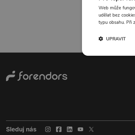
Web může fungova
udělat bez cookies
typu obsahu. Při
UPRAVIT
Sleduj nás