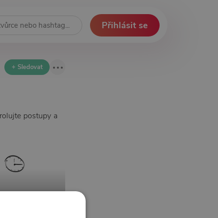
Přihlásit se
+ Sledovat
rolujte postupy a