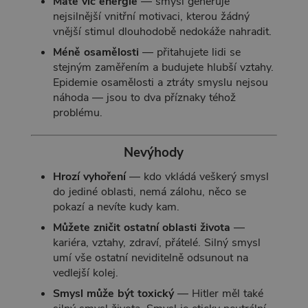
Máte víc energie
— smysl generuje
nejsilnější vnitřní motivaci, kterou žádný
vnější stimul dlouhodobě nedokáže nahradit.
Méně osamělosti
— přitahujete lidi se
stejným zaměřením a budujete hlubší vztahy.
Epidemie osamělosti a ztráty smyslu nejsou
náhoda — jsou to dva příznaky téhož
problému.
Nevýhody
Hrozí vyhoření
— kdo vkládá veškerý smysl
do jediné oblasti, nemá zálohu, něco se
pokazí a nevíte kudy kam.
Můžete zničit ostatní oblasti života
—
kariéra, vztahy, zdraví, přátelé. Silný smysl
umí vše ostatní neviditelně odsunout na
vedlejší kolej.
Smysl může být toxický
— Hitler měl také