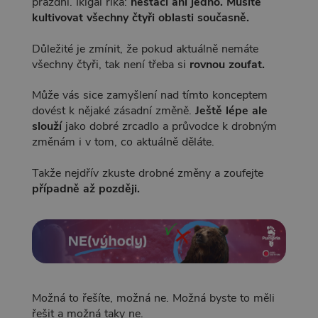
prázdní. Ikigai říká:
nestačí ani jedno. Musíte
kultivovat všechny čtyři oblasti současně.
Důležité je zmínit, že pokud aktuálně nemáte
všechny čtyři, tak není třeba si
rovnou zoufat.
Může vás sice zamyšlení nad tímto konceptem
dovést k nějaké zásadní změně.
Ještě lépe ale
slouží
jako dobré zrcadlo a průvodce k drobným
změnám i v tom, co aktuálně děláte.
Takže nejdřív zkuste drobné změny a zoufejte
případně až později.
Možná to řešíte, možná ne. Možná byste to měli
řešit a možná taky ne.