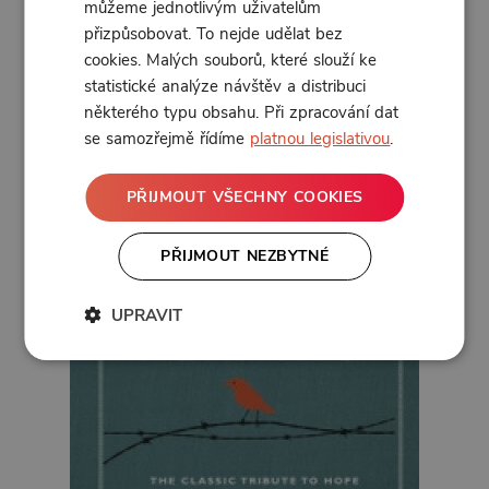
popisuje nejen své zážitky, ale hlavně princip, že
můžeme jednotlivým uživatelům
pokud máte dostatečně silný důvod přežít
(alias
přizpůsobovat. To nejde udělat bez
smysl života), tak výrazně zvyšujete své šance na
cookies. Malých souborů, které slouží ke
přežití
i v těch nejhorších situacích.
statistické analýze návštěv a distribuci
některého typu obsahu. Při zpracování dat
se samozřejmě řídíme
platnou legislativou
.
PŘIJMOUT VŠECHNY COOKIES
PŘIJMOUT NEZBYTNÉ
UPRAVIT