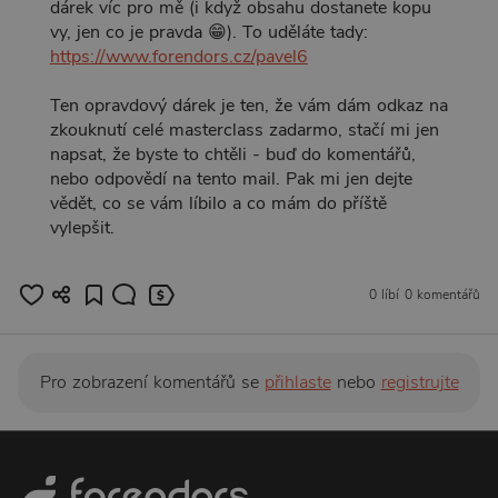
dárek víc pro mě (i když obsahu dostanete kopu
vy, jen co je pravda 😁). To uděláte tady:
https://www.forendors.cz/pavel6
Ten opravdový dárek je ten, že vám dám odkaz na
zkouknutí celé masterclass zadarmo, stačí mi jen
napsat, že byste to chtěli - buď do komentářů,
nebo odpovědí na tento mail. Pak mi jen dejte
vědět, co se vám líbilo a co mám do příště
vylepšit.
0 líbí
0 komentářů
Pro zobrazení komentářů se
přihlaste
nebo
registrujte