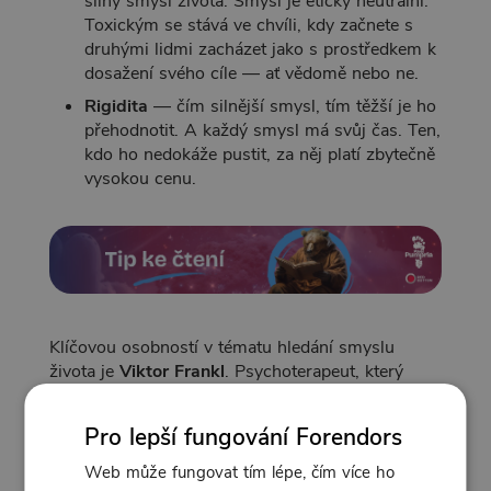
silný smysl života. Smysl je eticky neutrální.
Toxickým se stává ve chvíli, kdy začnete s
druhými lidmi zacházet jako s prostředkem k
dosažení svého cíle — ať vědomě nebo ne.
Rigidita
— čím silnější smysl, tím těžší je ho
přehodnotit. A každý smysl má svůj čas. Ten,
kdo ho nedokáže pustit, za něj platí zbytečně
vysokou cenu.
Klíčovou osobností v tématu hledání smyslu
života je
Viktor Frankl
. Psychoterapeut, který
přežil
za druhé světové války
několik let pobytu
v koncentračních táborech
.
Pro lepší fungování Forendors
Napsal o svých zážitcích zásadní knihu, ve které
Web může fungovat tím lépe, čím více ho