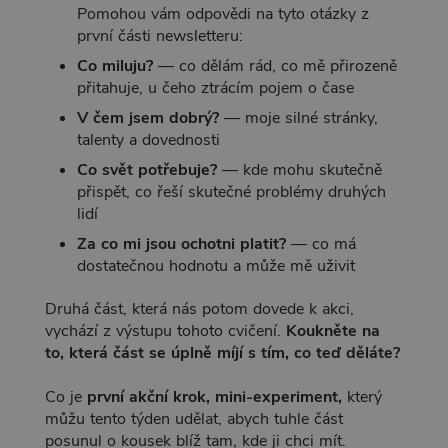
Pomohou vám odpovědi na tyto otázky z
první části newsletteru:
Co miluju?
— co dělám rád, co mě přirozeně
přitahuje, u čeho ztrácím pojem o čase
V čem jsem dobrý?
— moje silné stránky,
talenty a dovednosti
Co svět potřebuje?
— kde mohu skutečně
přispět, co řeší skutečné problémy druhých
lidí
Za co mi jsou ochotni platit?
— co má
dostatečnou hodnotu a může mě uživit
Druhá část, která nás potom dovede k akci,
vychází z výstupu tohoto cvičení.
Koukněte na
to, která část se úplně míjí s tím, co teď děláte?
Co je
první akční krok, mini-experiment,
který
můžu tento týden udělat, abych tuhle část
posunul o kousek blíž tam, kde ji chci mít.