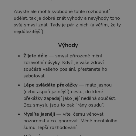
Abyste ale mohli svobodně tohle rozhodnutí
udělat, tak je dobré znát výhody a nevýhody toho
svůj smysl znát. Tady je pár z nich (a věřím, že ty
nejdůležitější):
Výhody
Žijete déle
— smysl přirozeně mění
zdravotní návyky. Když je vaše zdraví
součástí vašeho poslání, přestanete ho
sabotovat.
Lépe zvládáte překážky
— máte jasnou
(nebo aspoň jasnější) cestu, do které
překážky zapadají jako její nedílná součást.
Bez smyslu jsou to pak “rány osudu”.
Myslíte jasněji
— víte, čemu věnovat
pozornost a co ignorovat. Méně mentálního
šumu, lepší rozhodování.