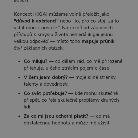
IKIGAI.
Koncept IKIGAI můžeme volně přeložit jako
"důvod k existenci"
nebo "to, pro co stojí za to
vstát ráno z postele." Na rozdíl od západních
přístupů k smyslu života nehledá ikigai jednu
velkou odpověď — místo toho
mapuje průnik
čtyř základních otázek:
Co miluju?
— co dělám rád, co mě přirozeně
přitahuje, u čeho ztrácím pojem o čase
V čem jsem dobrý?
— moje silné stránky,
talenty a dovednosti
Co svět potřebuje?
— kde mohu skutečně
přispět, co řeší skutečné problémy druhých
lidí
Za co mi jsou ochotni platit?
— co má
dostatečnou hodnotu a může mě uživit