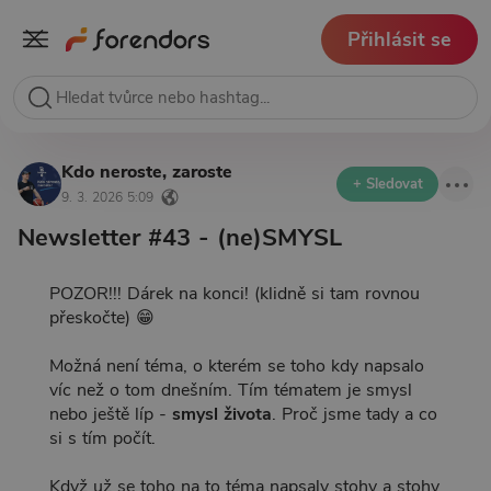
Přihlásit se
Kdo neroste, zaroste
+ Sledovat
9. 3. 2026 5:09
Newsletter #43 - (ne)SMYSL
POZOR!!! Dárek na konci! (klidně si tam rovnou
přeskočte) 😁
Možná není téma, o kterém se toho kdy napsalo
víc než o tom dnešním. Tím tématem je smysl
nebo ještě líp -
smysl života
. Proč jsme tady a co
si s tím počít.
Když už se toho na to téma napsaly stohy a stohy