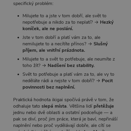
specifický problém:
Milujete to a jste v tom dobří, ale svět to
nepotřebuje a nikdo za to neplatí? →
Hezký
koníček, ale ne poslání.
Jste v tom dobří a platí vám za to, ale
nemilujete to a necítíte přínos? →
Slušný
příjem, ale vnitřní prázdnota.
Milujete to a svět to potřebuje, ale neumíte z
toho žít? →
Nadšení bez stability.
Svět to potřebuje a platí vám za to, ale vy to
neděláte rádi a nejste v tom dobří? →
Pocit
povinnosti bez naplnění.
Praktická hodnota ikigai spočívá právě v tom, že
odhaluje tato
slepá místa
. Většina lidí
přetěžuje
jednu nebo dvě oblasti a ostatní podceňuje — a
pak se diví, proč jim práce, která je baví, nepřináší
naplnění nebo proč vydělávají dobře, ale cítí se