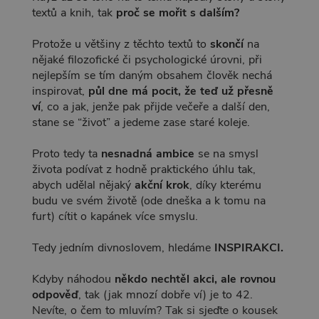
textů a knih, tak
proč se mořit s dalším?
Protože u většiny z těchto textů to
skončí
na
nějaké filozofické či psychologické úrovni, při
nejlepším se tím daným obsahem člověk nechá
inspirovat,
půl dne má pocit, že teď už přesně
ví
, co a jak, jenže pak přijde večeře a další den,
stane se “život” a jedeme zase staré koleje.
Proto tedy ta
nesnadná ambice
se na smysl
života podívat z hodně praktického úhlu tak,
abych udělal nějaký
akční krok
, díky kterému
budu ve svém životě (ode dneška a k tomu na
furt) cítit o kapánek více smyslu.
Tedy jedním divnoslovem, hledáme
INSPIRAKCI.
Kdyby náhodou
někdo nechtěl akci, ale rovnou
odpověď
, tak (jak mnozí dobře ví) je to 42.
Nevíte, o čem to mluvím? Tak si sjeďte o kousek