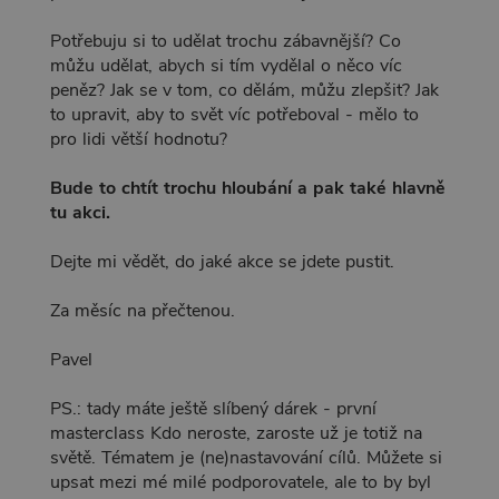
Potřebuju si to udělat trochu zábavnější? Co
můžu udělat, abych si tím vydělal o něco víc
peněz? Jak se v tom, co dělám, můžu zlepšit? Jak
to upravit, aby to svět víc potřeboval - mělo to
pro lidi větší hodnotu?
Bude to chtít trochu hloubání a pak také hlavně
tu akci.
Dejte mi vědět, do jaké akce se jdete pustit.
Za měsíc na přečtenou.
Pavel
PS.: tady máte ještě slíbený dárek - první
masterclass Kdo neroste, zaroste už je totiž na
světě. Tématem je (ne)nastavování cílů. Můžete si
upsat mezi mé milé podporovatele, ale to by byl