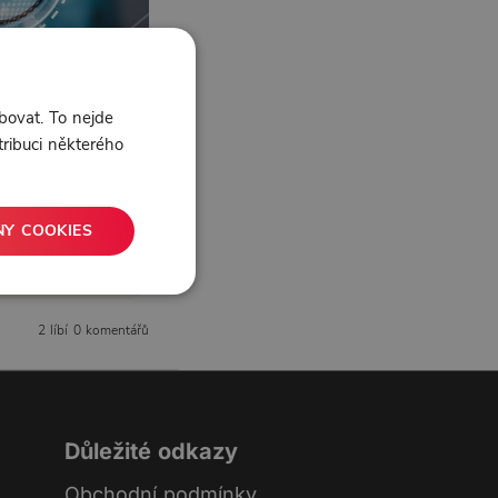
bovat. To nejde
tribuci některého
NY COOKIES
2 líbí
0 komentářů
Důležité odkazy
Obchodní podmínky