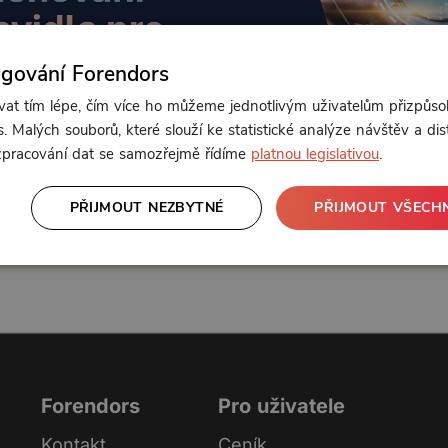
ngování Forendors
t tím lépe, čím více ho můžeme jednotlivým uživatelům přizpůso
. Malých souborů, které slouží ke statistické analýze návštěv a dis
Od 149 Kč měsíčně
 zpracování dat se samozřejmě řídíme
platnou legislativou
.
PŘIJMOUT NEZBYTNÉ
PŘIJMOUT VŠECH
nebo se
přihlaste
Klikněte pro odemčení
Forendors
Pro uživatele
Kontakt
Ceník