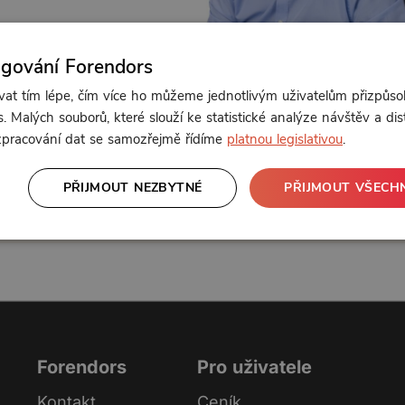
ngování Forendors
t tím lépe, čím více ho můžeme jednotlivým uživatelům přizpůso
. Malých souborů, které slouží ke statistické analýze návštěv a dis
Od 150 Kč měsíčně nebo 39 Kč jednorázově
 zpracování dat se samozřejmě řídíme
platnou legislativou
.
PŘIJMOUT NEZBYTNÉ
PŘIJMOUT VŠECH
Zřídit předplatné
Koupit příspěvek
Forendors
Pro uživatele
Kontakt
Ceník