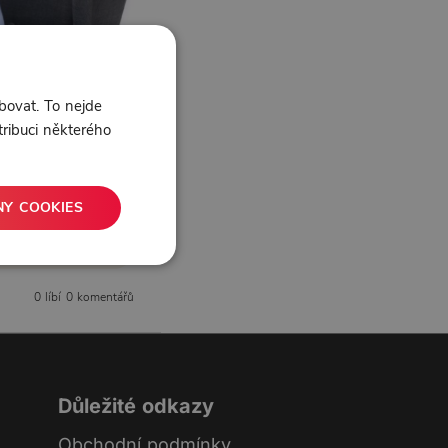
bovat. To nejde
tribuci některého
NY COOKIES
0 líbí
0 komentářů
Důležité odkazy
Obchodní podmínky