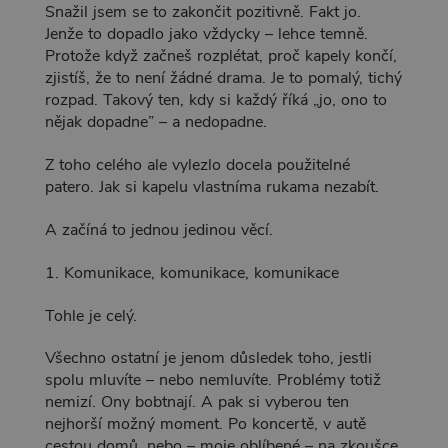
Snažil jsem se to zakončit pozitivně. Fakt jo.
Jenže to dopadlo jako vždycky – lehce temně.
Protože když začneš rozplétat, proč kapely končí,
zjistíš, že to není žádné drama. Je to pomalý, tichý
rozpad. Takový ten, kdy si každý říká „jo, ono to
nějak dopadne” – a nedopadne.
Z toho celého ale vylezlo docela použitelné
patero. Jak si kapelu vlastníma rukama nezabít.
A začíná to jednou jedinou věcí.
1. Komunikace, komunikace, komunikace
Tohle je celý.
Všechno ostatní je jenom důsledek toho, jestli
spolu mluvíte – nebo nemluvíte. Problémy totiž
nemizí. Ony bobtnají. A pak si vyberou ten
nejhorší možný moment. Po koncertě, v autě
cestou domů, nebo – moje oblíbené – na zkoušce