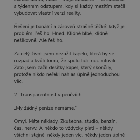
s týdenním odstupem, kdy si každý mezitím stačil
vybudovat vlastní verzi reality.
Řešení je banální a zároveň strašně těžké: když je
problém, řeš ho. Hned. Klidně blbě, klidně
nešikovně. Ale řeš ho.
Za celý život jsem nezažil kapelu, která by se
rozpadla kvůli tomu, že spolu lidi moc mluvili.
Zato jsem zažil desítky kapel, který skončily,
protože nikdo neřekl nahlas úplně jednoduchou
věc.
2. Transparentnost v penězích
„My žádný peníze nemáme.”
Omyl. Máte náklady. Zkušebna, studio, benzín,
čas, nervy. A někdo to vždycky platí – někdy
všichni stejně, někdy jeden víc, někdy jeden úplně