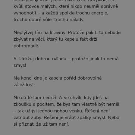
kvůli stovce malých, které nikdo neuměl správně
vyhodnotit – a každá spolkla trochu energie,
trochu dobré vůle, trochu nálady.
Neplýtvej tím na kraviny. Protože pak ti to nebude
zbývat na věci, který tu kapelu fakt drží
pohromadě.
5. Udržuj dobrou náladu – protože jinak to nemá
smysl
Na konci dne je kapela pořád dobrovolná
záležitost.
Nikdo tě tam nedrží. A ve chvíli, kdy jdeš na
zkoušku s pocitem, že bys tam vlastně být neměl
– tak už jsi jednou nohou venku. Řešení není
zatnout zuby. Řešení je vrátit zpátky smysl. Nebo
si přiznat, že už tam není.