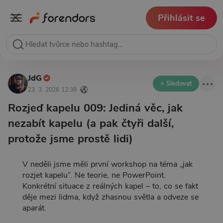
Přihlásit se
JdG
+ Sledovat
23. 3. 2026 12:38
Rozjeď kapelu 009: Jediná věc, jak
nezabít kapelu (a pak čtyři další,
protože jsme prostě lidi)
V neděli jsme měli první workshop na téma „jak
rozjet kapelu”. Ne teorie, ne PowerPoint.
Konkrétní situace z reálných kapel – to, co se fakt
děje mezi lidma, když zhasnou světla a odveze se
aparát.