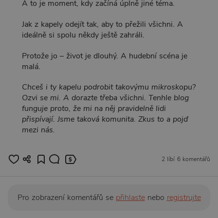
A to je moment, kdy začíná úplně jiné téma.
Jak z kapely odejít tak, aby to přežili všichni. A
ideálně si spolu někdy ještě zahráli.
Protože jo – život je dlouhý. A hudební scéna je
malá.
Chceš i ty kapelu podrobit takovýmu mikroskopu?
Ozvi se mi. A dorazte třeba všichni. Tenhle blog
funguje proto, že mi na něj pravidelně lidi
přispívají. Jsme taková komunita. Zkus to a pojď
mezi nás.
2 líbí
6 komentářů
Pro zobrazení komentářů se
přihlaste
nebo
registrujte