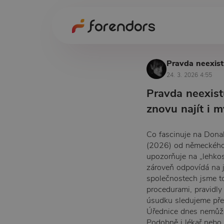
Pravda neexist
24. 3. 2026 4:55
Pravda neexist
znovu najít i m
Co fascinuje na Donald
(2026) od německého
upozorňuje na „lehkos
zároveň odpovídá na 
společnostech jsme tot
procedurami, pravidly
úsudku sledujeme pře
Úřednice dnes nemůže
Podobně i lékař nebo 