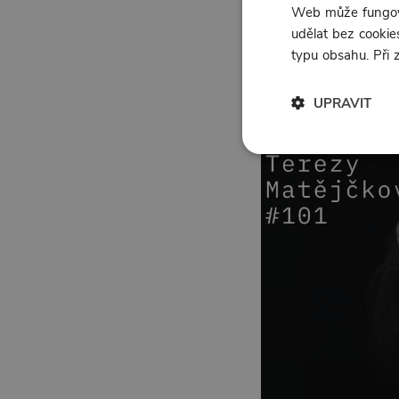
jednající bytosti se s
Web může fungova
udělat bez cookies
typu obsahu. Při
1:13:55
UPRAVIT