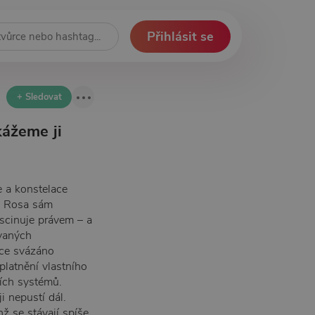
Přihlásit se
+ Sledovat
kážeme ji
e a konstelace
. Rosa sám
ascinuje právem – a
ovaných
více svázáno
platnění vlastního
ích systémů.
 nepustí dál.
ž se stávají spíše