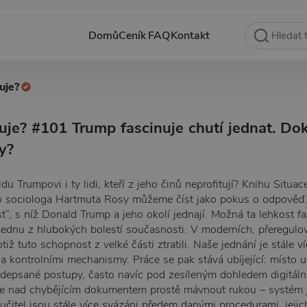
Domů
Ceník
FAQ
Kontakt
uje?
uje? #101 Trump fascinuje chutí jednat. Do
y?
u Trumpovi i ty lidi, kteří z jeho činů neprofitují? Knihu Situac
 sociologa Hartmuta Rosy můžeme číst jako pokus o odpověď
t“, s níž Donald Trump a jeho okolí jednají. Možná ta lehkost f
jednu z hlubokých bolestí současnosti. V moderních, přeregul
iž tuto schopnost z velké části ztratili. Naše jednání je stále 
 a kontrolními mechanismy. Práce se pak stává ubíjející: místo u
depsané postupy, často navíc pod zesíleným dohledem digitáln
 nad chybějícím dokumentem prostě mávnout rukou – systém ji
učitel jsou stále více svázáni předem danými procedurami, jejich