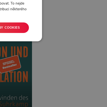
bovat. To nejde
tribuci některého
NY COOKIES