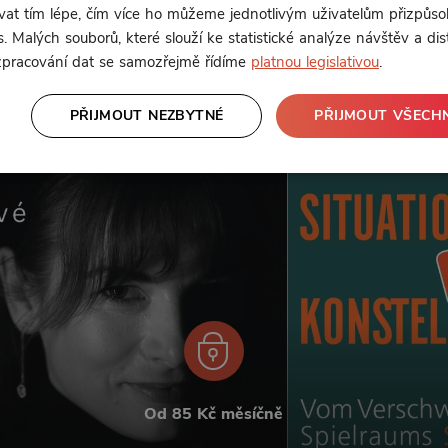
táváme dospělými, ba zralými.
t tím lépe, čím více ho můžeme jednotlivým uživatelům přizpůso
. Malých souborů, které slouží ke statistické analýze návštěv a dis
 zpracování dat se samozřejmě řídíme
platnou legislativou
.
PŘIJMOUT NEZBYTNÉ
PŘIJMOUT VŠECH
Od 85 Kč měsíčně