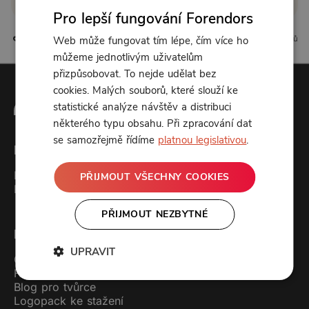
Pro lepší fungování Forendors
0 líbí
0 komentářů
Web může fungovat tím lépe, čím více ho
můžeme jednotlivým uživatelům
přizpůsobovat. To nejde udělat bez
cookies. Malých souborů, které slouží ke
statistické analýze návštěv a distribuci
některého typu obsahu. Při zpracování dat
se samozřejmě řídíme
platnou legislativou
.
Forendors
Kontakt
PŘIJMOUT VŠECHNY COOKIES
Podcast studio
PŘIJMOUT NEZBYTNÉ
Pro uživatele
UPRAVIT
Ceník
FAQ (často kladené dotazy)
Blog pro tvůrce
Logopack ke stažení