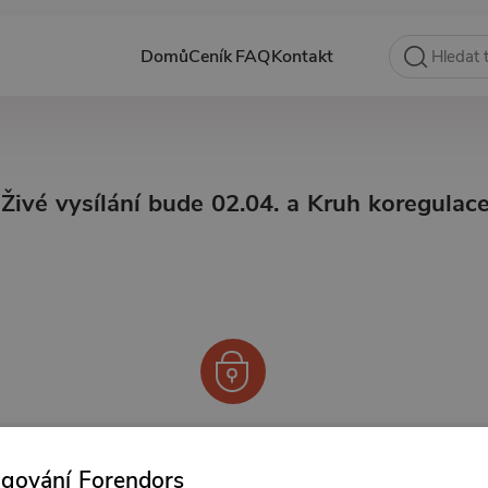
Domů
Ceník
FAQ
Kontakt
Živé vysílání bude 02.04. a Kruh koregulace
Od 250 Kč měsíčně
ngování Forendors