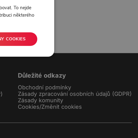
bovat. To nejde
tribuci některého
2 líbí
0 komentářů
NY COOKIES
Důležité odkazy
Obchodní podmínky
y)
Zásady zpracování osobních údajů (GDPR)
Zásady komunity
Cookies
/
Změnit cookies