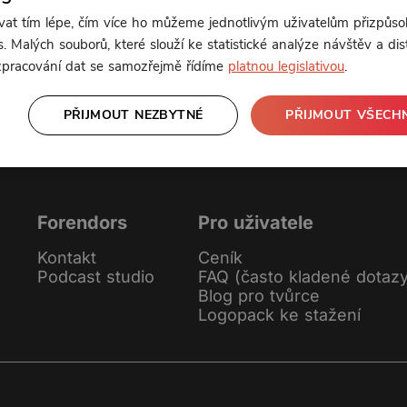
t tím lépe, čím více ho můžeme jednotlivým uživatelům přizpůso
nebo se
přihlaste
Klikněte pro odemčení
. Malých souborů, které slouží ke statistické analýze návštěv a dis
 zpracování dat se samozřejmě řídíme
platnou legislativou
.
PŘIJMOUT NEZBYTNÉ
PŘIJMOUT VŠECH
Forendors
Pro uživatele
Kontakt
Ceník
Podcast studio
FAQ (často kladené dotaz
Blog pro tvůrce
Logopack ke stažení