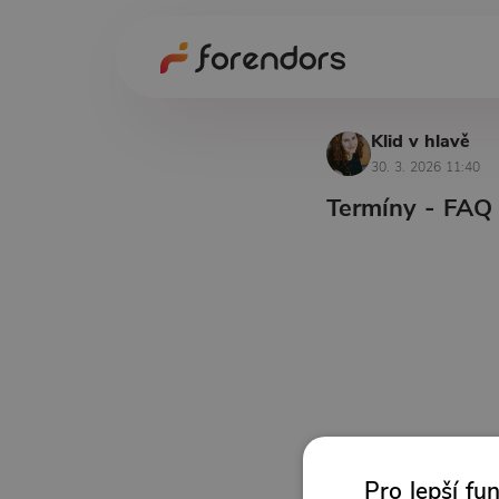
Klid v hlavě
30. 3. 2026 11:40
Termíny - FAQ 
Pro lepší fu