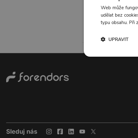
Web může fungova
udělat bez cookies
typu obsahu. Při
UPRAVIT
Sleduj nás