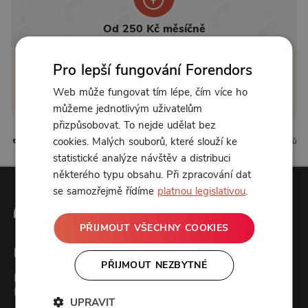
Od 250 Kč měsíčně
Pro lepší fungování Forendors
Klikněte pro odemčení
Web může fungovat tím lépe, čím více ho
nebo se
přihlaste
můžeme jednotlivým uživatelům
přizpůsobovat. To nejde udělat bez
cookies. Malých souborů, které slouží ke
3 líbí
5 komentářů
statistické analýze návštěv a distribuci
některého typu obsahu. Při zpracování dat
se samozřejmě řídíme
platnou legislativou
.
PŘIJMOUT VŠECHNY COOKIES
Forendors
PŘIJMOUT NEZBYTNÉ
Kontakt
Podcast studio
UPRAVIT