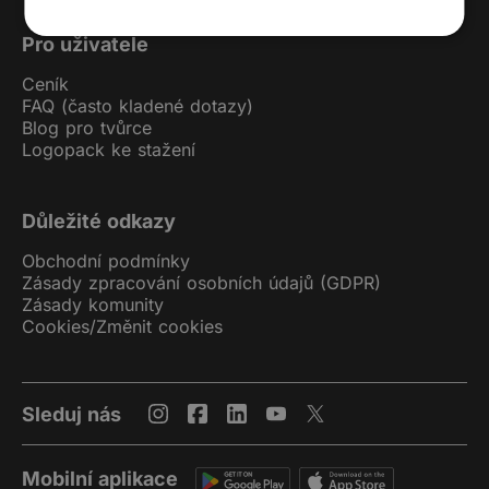
Pro uživatele
Ceník
FAQ (často kladené dotazy)
Blog pro tvůrce
Logopack ke stažení
Důležité odkazy
Obchodní podmínky
Zásady zpracování osobních údajů (GDPR)
Zásady komunity
Cookies
/
Změnit cookies
Sleduj nás
Mobilní aplikace