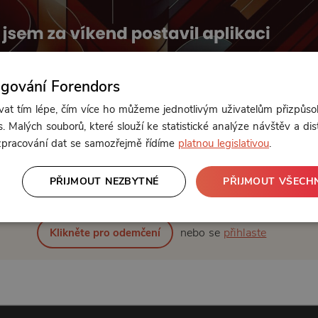
ngování Forendors
t tím lépe, čím více ho můžeme jednotlivým uživatelům přizpůso
. Malých souborů, které slouží ke statistické analýze návštěv a dis
 zpracování dat se samozřejmě řídíme
platnou legislativou
.
Od 144 Kč měsíčně
PŘIJMOUT NEZBYTNÉ
PŘIJMOUT VŠECH
nebo se
přihlaste
Klikněte pro odemčení