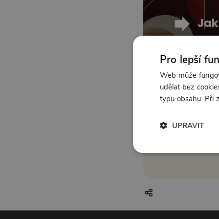
Pro lepší fu
Web může fungova
udělat bez cookies
typu obsahu. Při
UPRAVIT