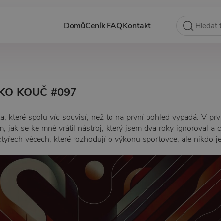
Domů
Ceník
FAQ
Kontakt
AKO KOUČ #097
a, které spolu víc souvisí, než to na první pohled vypadá. V prv
, jak se ke mně vrátil nástroj, který jsem dva roky ignoroval a 
čtyřech věcech, které rozhodují o výkonu sportovce, ale nikdo je