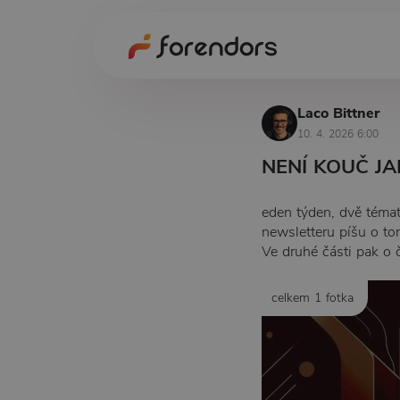
Laco Bittner
10. 4. 2026 6:00
NENÍ KOUČ J
eden týden, dvě témat
newsletteru píšu o tom
Ve druhé části pak o 
celkem 1 fotka