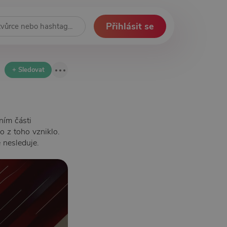
Přihlásit se
+ Sledovat
ním části
co z toho vzniklo.
 nesleduje.