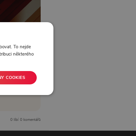
bovat. To nejde
tribuci některého
NY COOKIES
0 líbí
0 komentářů