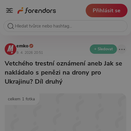
Přihlásit se
emko
+ Sledovat
9. 4. 2026 20:51
Vetchého trestní oznámení aneb Jak se
nakládalo s penězi na drony pro
Ukrajinu? Díl druhý
celkem 1 fotka