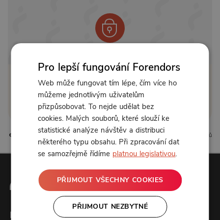
Od 139 Kč měsíčně nebo 39 Kč jednorázově
Pro lepší fungování Forendors
Web může fungovat tím lépe, čím více ho
Zřídit předplatné
můžeme jednotlivým uživatelům
Koupit příspěvek
přizpůsobovat. To nejde udělat bez
cookies. Malých souborů, které slouží ke
statistické analýze návštěv a distribuci
5 líbí
0 komentářů
některého typu obsahu. Při zpracování dat
se samozřejmě řídíme
platnou legislativou
.
PŘIJMOUT VŠECHNY COOKIES
PŘIJMOUT NEZBYTNÉ
Forendors