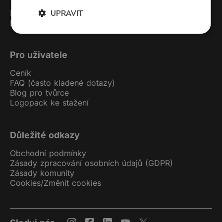
Kontakt
UPRAVIT
Podcast studio
Pro uživatele
Ceník
FAQ (často kladené dotazy)
Blog pro tvůrce
Logopack ke stažení
Důležité odkazy
Obchodní podmínky
Zásady zpracování osobních údajů (GDPR)
Zásady komunity
Cookies
/
Změnit cookies