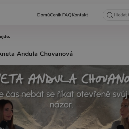
Domů
Ceník
FAQ
Kontakt
ejde.
 Aneta Andula Chovanová