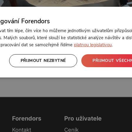
ngování Forendors
t tím lépe, čím více ho můžeme jednotlivým uživatelům přizpůso
. Malých souborů, které slouží ke statistické analýze návštěv a dis
Od 169 Kč měsíčně
 zpracování dat se samozřejmě řídíme
platnou legislativou
.
PŘIJMOUT NEZBYTNÉ
PŘIJMOUT VŠECH
nebo se
přihlaste
Klikněte pro odemčení
Forendors
Pro uživatele
Kontakt
Ceník