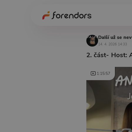
Další už se nev
14. 4. 2026 14:33
2. část- Host:
1:15:57