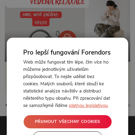
Pro lepší fungování Forendors
Od 111 Kč měsíčně nebo 39 Kč jednorázově
Web může fungovat tím lépe, čím více ho
můžeme jednotlivým uživatelům
Zřídit předplatné
přizpůsobovat. To nejde udělat bez
cookies. Malých souborů, které slouží ke
Koupit příspěvek
statistické analýze návštěv a distribuci
některého typu obsahu. Při zpracování dat
se samozřejmě řídíme
platnou legislativou
.
0 líbí
0 komentářů
PŘIJMOUT VŠECHNY COOKIES