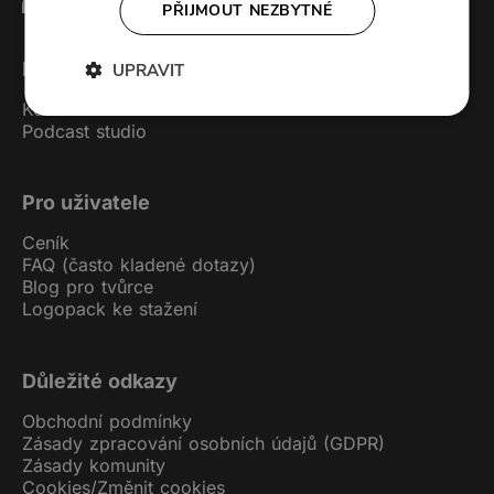
PŘIJMOUT NEZBYTNÉ
Forendors
UPRAVIT
Kontakt
Podcast studio
Pro uživatele
Ceník
FAQ (často kladené dotazy)
Blog pro tvůrce
Logopack ke stažení
Důležité odkazy
Obchodní podmínky
Zásady zpracování osobních údajů (GDPR)
Zásady komunity
Cookies
/
Změnit cookies