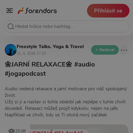
Přihlásit se
Freestyle Talks. Yoga & Travel
+ Sledovat
21. 4. 2026 17:23
🌼JARNÍ RELAXACE🌼 #audio
#jogapodcast
Audio vedená relaxace a jarní motivace pro náš spokojený
život.
Užij si ji a nastav si tohle období jak nejlépe v tuhle chvíli
dovedeš. Relaxací můžeš projít kdykoliv, nejen na jaře.
Například ve chvíli, kdy se Ti otvírá nový začátek.
25:08