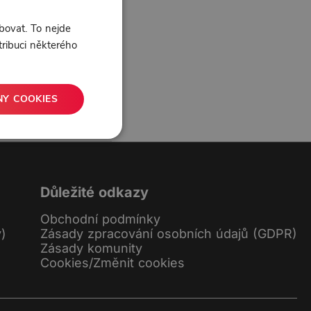
bovat. To nejde
tribuci některého
NY COOKIES
1 líbí
2 komentářů
Důležité odkazy
Obchodní podmínky
y)
Zásady zpracování osobních údajů (GDPR)
Zásady komunity
Cookies
/
Změnit cookies