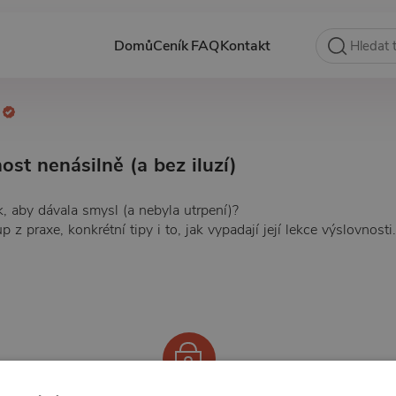
Domů
Ceník
FAQ
Kontakt
i
ost nenásilně (a bez iluzí)
k, aby dávala smysl (a nebyla utrpení)?
p z praxe, konkrétní tipy i to, jak vypadají její lekce výslovnosti