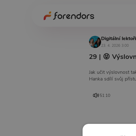
Digitální lektoř
23. 4. 2026 3:00
29 | 😝 Výslovn
Jak učit výslovnost ta
Hanka sdílí svůj přístu
51:10