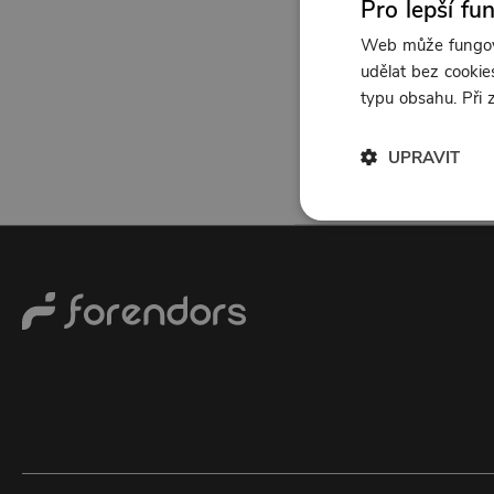
Pro lepší fu
Web může fungova
udělat bez cookies
typu obsahu. Při
UPRAVIT