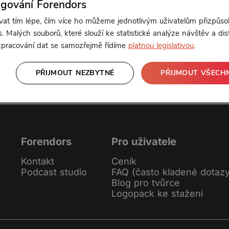
ngování Forendors
Od 155 Kč měsíčně
t tím lépe, čím více ho můžeme jednotlivým uživatelům přizpůso
. Malých souborů, které slouží ke statistické analýze návštěv a dis
 zpracování dat se samozřejmě řídíme
platnou legislativou
.
nebo se
přihlaste
Klikněte pro odemčení
PŘIJMOUT NEZBYTNÉ
PŘIJMOUT VŠECH
Forendors
Pro uživatele
Kontakt
Ceník
Podcast studio
FAQ (často kladené dotaz
Blog pro tvůrce
Logopack ke stažení