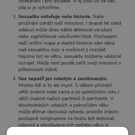
vzdělávání i pro dospělé. A ty jsou už na nás,
zda si je vytvoříme.
Sexualitu ovlivňuje naše historie.
Naše
prožívání odráží naší minulost. I dvacet let stará
událost může dnes náhle aktivovat vzrušení
nebo zapřičiňovat celoživotní blok. Pochopení
naší vnitřní mapy a vlastní historie nám dává
nad sexualitou moc a možnost ji rozvíjet.
Nejsme list ve větru, sexualitu můžeme vědomě
rozvíjet. Nikdy není pozdě začít svoji minulost v
přítomnosti měnit.
Sex nepatří jen mladým a zamilovaným.
Mnoho lidí si to ale myslí. S věkem přichází
větší znalost sebe sama a se společnými roky i
větší znalost našich partnerů či partnerek. V
dlouhodobých vztazích a pokročilém věku
může dřímat obrovská výhoda, protože zráním
postupně rezignujeme na touhu být dokonalí,
výkonní a přestáváme mít potřebu něco si
dokazovat. S menopauzou ženy ztrácí možnost