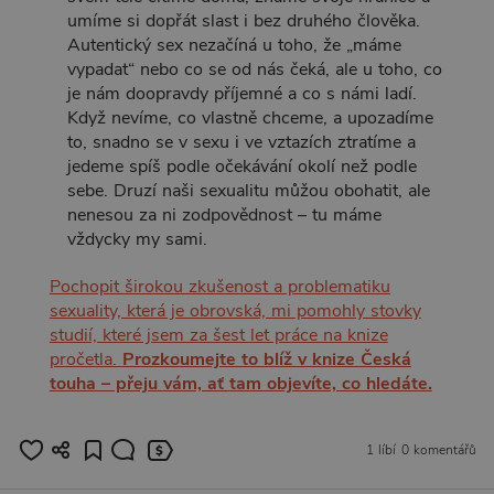
umíme si dopřát slast i bez druhého člověka.
Autentický sex nezačíná u toho, že „máme
vypadat“ nebo co se od nás čeká, ale u toho, co
je nám doopravdy příjemné a co s námi ladí.
Když nevíme, co vlastně chceme, a upozadíme
to, snadno se v sexu i ve vztazích ztratíme a
jedeme spíš podle očekávání okolí než podle
sebe. Druzí naši sexualitu můžou obohatit, ale
nenesou za ni zodpovědnost – tu máme
vždycky my sami.
Pochopit širokou zkušenost a problematiku
sexuality, která je obrovská, mi pomohly stovky
studií, které jsem za šest let práce na knize
pročetla.
Prozkoumejte to blíž v knize Česká
touha – přeju vám, ať tam objevíte, co hledáte.
1 líbí
0 komentářů