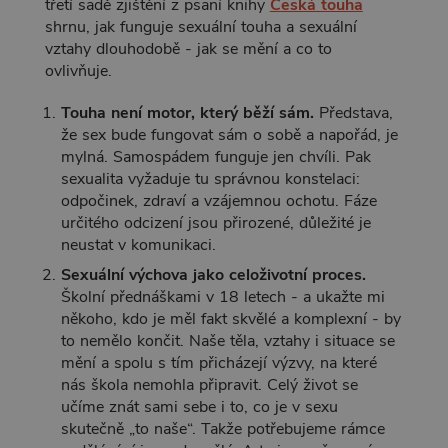
třetí sadě zjištění z psaní knihy
Česká touha
shrnu, jak funguje sexuální touha a sexuální
vztahy dlouhodobě - jak se mění a co to
ovlivňuje.
Touha není motor, který běží sám.
Představa,
že sex bude fungovat sám o sobě a napořád, je
mylná. Samospádem funguje jen chvíli. Pak
sexualita vyžaduje tu správnou konstelaci:
odpočinek, zdraví a vzájemnou ochotu. Fáze
určitého odcizení jsou přirozené, důležité je
neustat v komunikaci.
Sexuální výchova jako celoživotní proces.
Školní přednáškami v 18 letech - a ukažte mi
někoho, kdo je měl fakt skvělé a komplexní - by
to nemělo končit. Naše těla, vztahy i situace se
mění a spolu s tím přicházejí výzvy, na které
nás škola nemohla připravit. Celý život se
učíme znát sami sebe i to, co je v sexu
skutečně „to naše“. Takže potřebujeme rámce