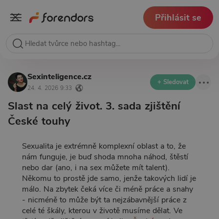
Přihlásit se
Sexinteligence.cz
+ Sledovat
24. 4. 2026 9:33
Slast na celý život. 3. sada zjištění
České touhy
Sexualita je extrémně komplexní oblast a to, že
nám funguje, je buď shoda mnoha náhod, štěstí
nebo dar (ano, i na sex můžete mít talent).
Někomu to prostě jde samo, jenže takových lidí je
málo. Na zbytek čeká více či méně práce a snahy
- nicméně to může být ta nejzábavnější práce z
celé té škály, kterou v životě musíme dělat. Ve