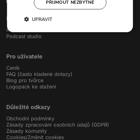
PŘIJMOUT NEZBYTNÉ
Forendors
UPRAVIT
Kontakt
Podcast studio
Pro uživatele
Ceník
FAQ (často kladené dotazy)
Blog pro tvůrce
Logopack ke stažení
Důležité odkazy
Obchodní podmínky
Zásady zpracování osobních údajů (GDPR)
Zásady komunity
Cookies
/
Změnit cookies