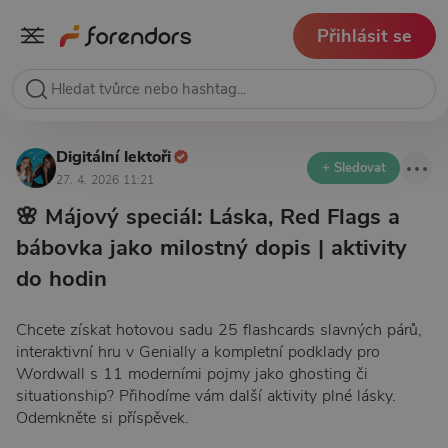
Přihlásit se
Digitální lektoři
+ Sledovat
27. 4. 2026 11:21
🌸 Májový speciál: Láska, Red Flags a
bábovka jako milostný dopis | aktivity
do hodin
Chcete získat hotovou sadu 25 flashcards slavných párů,
interaktivní hru v Genially a kompletní podklady pro
Wordwall s 11 moderními pojmy jako ghosting či
situationship? Přihodíme vám další aktivity plné lásky.
Odemkněte si příspěvek.