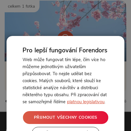
celkem 1 fotka
Pro lepší fungování Forendors
Od 155 Kč měsíčně
Web může fungovat tím lépe, čím více ho
můžeme jednotlivým uživatelům
Klikněte pro odemčení
přizpůsobovat. To nejde udělat bez
cookies. Malých souborů, které slouží ke
nebo se
přihlaste
statistické analýze návštěv a distribuci
některého typu obsahu. Při zpracování dat
2 líbí
7 komentářů
se samozřejmě řídíme
platnou legislativou
.
PŘIJMOUT VŠECHNY COOKIES