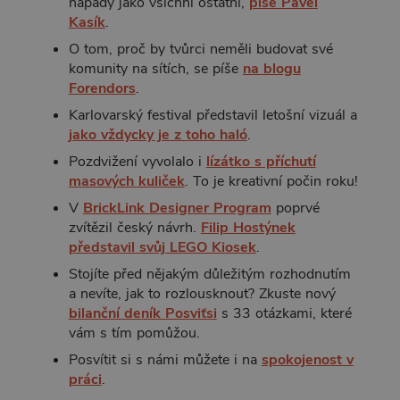
nápady jako všichni ostatní,
píše Pavel
Kasík
.
O tom, proč by tvůrci neměli budovat své
komunity na sítích, se píše
na blogu
Forendors
.
Karlovarský festival představil letošní vizuál a
jako vždycky je z toho haló
.
Pozdvižení vyvolalo i
lízátko s příchutí
masových kuliček
. To je kreativní počin roku!
V
BrickLink Designer Program
poprvé
zvítězil český návrh.
Filip Hostýnek
představil svůj LEGO Kiosek
.
Stojíte před nějakým důležitým rozhodnutím
a nevíte, jak to rozlousknout? Zkuste nový
bilanční deník Posviťsi
s 33 otázkami, které
vám s tím pomůžou.
Posvítit si s námi můžete i na
spokojenost v
práci
.