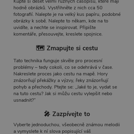
Kupte si deset velmi různých časopisů, které mají
hodně obrázků. Vystřihněte z nich cca 50
fotografií. Nalepte je na velký kus papíru, podobné
obrázky k sobě. Nalepte to někam, kde na to
uvidíte, a nechte se inspirovat. Připište
komentáře, přesouvejte, kreslete spojnice.
🗺️ Zmapujte si cestu
Tato technika funguje skvěle pro procesní
problémy – tedy cokoli, co se odehrává v čase.
Nakreslete proces jako cestu na mapě. Hory
znázorňují překážky a výzvy, řeky znázorňují
pohyb a přechody. Ptejte se: „Jaké to je, vydat se
na tuto cestu? Jak si můžu cestu vylepšit nebo
usnadnit?”
🎤
Zazpívejte to
Vyberte jednoduchou, všeobecně známou melodii
a vymyslete k ní slova popisující váš