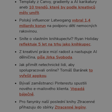
Templaty z Canvy, gradienty a AI karikatury
aneb
10 trendů, které by podle kreativců
měly umřít
.
Polský influencer Latwogang
vybral 1,4
miliardy korun
na podporu dětí nemocných
rakovinou.
Sníte o vlastním knihkupectví? Ryan Holiday
reflektuje 5 let na trhu jako knihkupec
.
Z kreativní práce mizí radost a nastupuje AI
dělničina,
píše Jirka Svoboda
.
Jak přimět netechnické lidi, aby
spolupracovali online? Tomáš Baránek
to
vyřešil appkou
.
Bývalí zaměstnanci Pinterestu spustili
nového e-mailového klienta.
Vypadá
báječně
.
Pro fanynky naší poslední knihy Ztracenné
přihazuju do sbírky
Ztracenné legíny
.