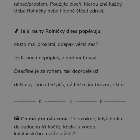
nápad/problém. Použijte píseň, kterou zná každý,
třeba Rolničky nebo Hodně štěstí zdraví.
🎵 Já si na ty Rolničky dnes popěvuju:
Múzo má, proklatá, kdepak vězíš zas?
Jestli hned nepřijdeš, zlomí mi to vaz.
Deadline je za rohem, tak doprdele už
doklusej, hned teď plís, už teď mám hroznej skluz.
🖼️ Co má pro nás cenu.
Co vznikne, když hodíte
do vzduchu tři kočky, kbelík s vodou,
katalánského malíře a židli?