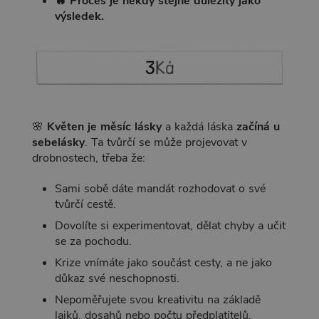
🔥 Proces je někdy stejně důležitý jako
výsledek.
🌸
Květen je měsíc lásky
a každá láska
začíná u
sebelásky
. Ta tvůrčí se může projevovat v
drobnostech, třeba že:
Sami sobě dáte mandát rozhodovat o své
tvůrčí cestě.
Dovolíte si experimentovat, dělat chyby a učit
se za pochodu.
Krize vnímáte jako součást cesty, a ne jako
důkaz své neschopnosti.
Nepoměřujete svou kreativitu na základě
lajků, dosahů nebo počtu předplatitelů.