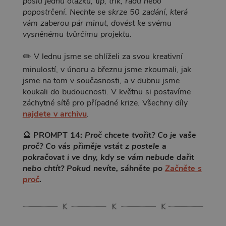
pošlu jednu otázku, tip, trik, radu nebo
popostrčení. Nechte se skrze 50 zadání, která
vám zaberou pár minut, dovést ke svému
vysněnému tvůrčímu projektu.
✏️ V lednu jsme se ohlíželi za svou kreativní
minulostí, v únoru a březnu jsme zkoumali, jak
jsme na tom v současnosti, a v dubnu jsme
koukali do budoucnosti. V květnu si postavíme
záchytné sítě pro případné krize. Všechny díly
najdete v archivu
.
🔮 PROMPT 14:
Proč chcete tvořit? Co je vaše
proč? Co vás přiměje vstát z postele a
pokračovat i ve dny, kdy se vám nebude dařit
nebo chtít? Pokud nevíte, sáhněte po
Začněte s
proč
.