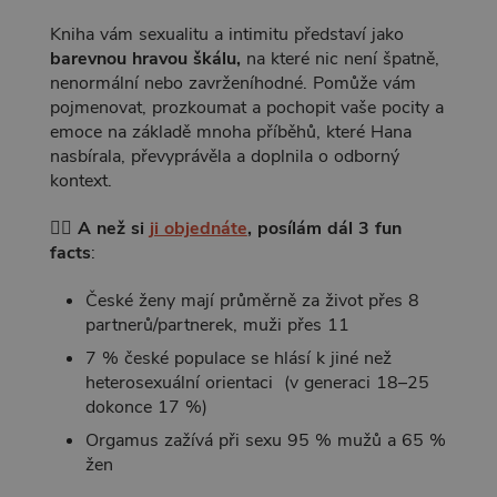
Kniha vám sexualitu a intimitu představí jako
barevnou hravou škálu,
na které nic není špatně,
nenormální nebo zavrženíhodné. Pomůže vám
pojmenovat, prozkoumat a pochopit vaše pocity a
emoce na základě mnoha příběhů, které Hana
nasbírala, převyprávěla a doplnila o odborný
kontext.
❤️‍🔥 A než si
ji objednáte
, posílám dál 3 fun
facts
:
České ženy mají průměrně za život přes 8
partnerů/partnerek, muži přes 11
7 % české populace se hlásí k jiné než
heterosexuální orientaci (v generaci 18–25
dokonce 17 %)
Orgamus zažívá při sexu 95 % mužů a 65 %
žen