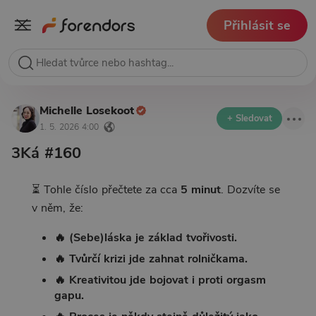
Přihlásit se
Michelle Losekoot
+ Sledovat
1. 5. 2026 4:00
3Ká #160
⏳ Tohle číslo přečtete za cca
5 minut
. Dozvíte se
v něm, že:
🔥 (Sebe)láska je základ tvořivosti.
🔥 Tvůrčí krizi jde zahnat rolničkama.
🔥 Kreativitou jde bojovat i proti orgasm
gapu.