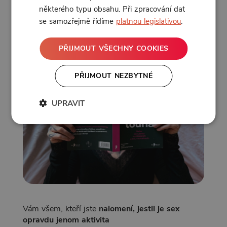
který jsem s ní strávila, mě bude
obohacovat
některého typu obsahu. Při zpracování dat
ještě několik let
.
se samozřejmě řídíme
platnou legislativou
.
PŘIJMOUT VŠECHNY COOKIES
PŘIJMOUT NEZBYTNÉ
UPRAVIT
Vám všem, kteří jste
nalomení, jestli je sex
opravdu jenom aktivita