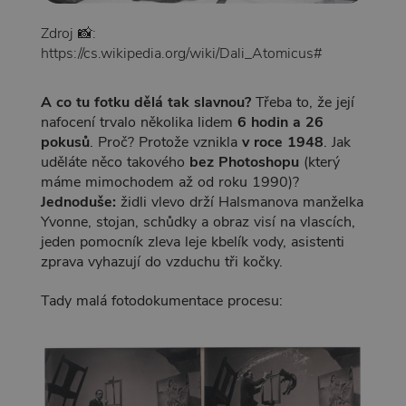
Zdroj 📸:
https://cs.wikipedia.org/wiki/Dali_Atomicus#
A co tu fotku dělá tak slavnou?
Třeba to, že její
nafocení trvalo několika lidem
6 hodin a 26
pokusů
. Proč? Protože vznikla
v roce 1948
. Jak
uděláte něco takového
bez Photoshopu
(který
máme mimochodem až od roku 1990)?
Jednoduše:
židli vlevo drží Halsmanova manželka
Yvonne, stojan, schůdky a obraz visí na vlascích,
jeden pomocník zleva leje kbelík vody, asistenti
zprava vyhazují do vzduchu tři kočky.
Tady malá fotodokumentace procesu: