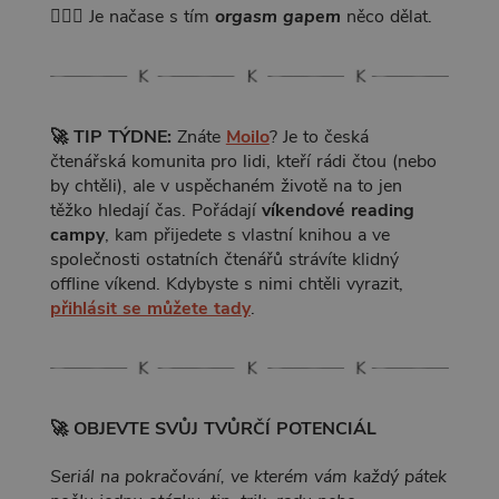
🤦🏻‍♀️ Je načase s tím
orgasm gapem
něco dělat.
🚀 TIP TÝDNE:
Znáte
Moilo
? Je to česká
čtenářská komunita pro lidi, kteří rádi čtou (nebo
by chtěli), ale v uspěchaném životě na to jen
těžko hledají čas. Pořádají
víkendové reading
campy
, kam přijedete s vlastní knihou a ve
společnosti ostatních čtenářů strávíte klidný
offline víkend. Kdybyste s nimi chtěli vyrazit,
přihlásit se můžete tady
.
🚀 OBJEVTE SVŮJ TVŮRČÍ POTENCIÁL
Seriál na pokračování, ve kterém vám každý pátek