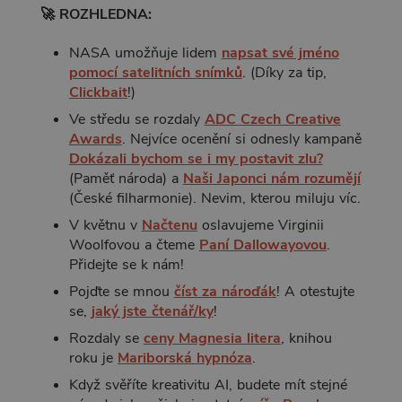
🚀 ROZHLEDNA:
NASA umožňuje lidem
napsat své jméno
pomocí satelitních snímků
. (Díky za tip,
Clickbait
!)
Ve středu se rozdaly
ADC Czech Creative
Awards
. Nejvíce ocenění si odnesly kampaně
Dokázali bychom se i my postavit zlu?
(Paměť národa) a
Naši Japonci nám rozumějí
(České filharmonie). Nevim, kterou miluju víc.
V květnu v
Načtenu
oslavujeme Virginii
Woolfovou a čteme
Paní Dallowayovou
.
Přidejte se k nám!
Pojďte se mnou
číst za nároďák
! A otestujte
se,
jaký jste čtenář/ky
!
Rozdaly se
ceny Magnesia litera
, knihou
roku je
Mariborská hypnóza
.
Když svěříte kreativitu AI, budete mít stejné