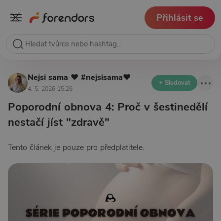
Přihlásit se
Nejsi sama ❤️ #nejsisama❤️
+ Sledovat
4. 5. 2026 15:26
Poporodní obnova 4: Proč v šestinedělí
nestačí jíst "zdravě"
Tento článek je pouze pro předplatitele.