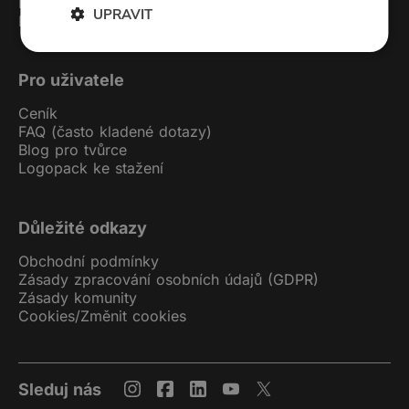
Kontakt
UPRAVIT
Podcast studio
Pro uživatele
Ceník
FAQ (často kladené dotazy)
Blog pro tvůrce
Logopack ke stažení
Důležité odkazy
Obchodní podmínky
Zásady zpracování osobních údajů (GDPR)
Zásady komunity
Cookies
/
Změnit cookies
Sleduj nás