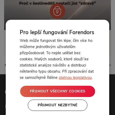
Od 149 Kč měsíčně
Pro lepší fungování Forendors
Klikněte pro odemčení
Web může fungovat tím lépe, čím více ho
můžeme jednotlivým uživatelům
nebo se
přihlaste
přizpůsobovat. To nejde udělat bez
cookies. Malých souborů, které slouží ke
statistické analýze návštěv a distribuci
1 líbí
0 komentářů
některého typu obsahu. Při zpracování dat
se samozřejmě řídíme
platnou legislativou
.
PŘIJMOUT VŠECHNY COOKIES
PŘIJMOUT NEZBYTNÉ
Forendors