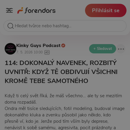
Přihlásit se
Kinky Guys Podcast
+ Sledovat
7. 5. 2026 10:00
114: DOKONALÝ NAVENEK, ROZBITÝ
UVNITŘ: KDYŽ TĚ OBDIVUJÍ VŠICHNI
KROMĚ TEBE SAMOTNÉHO
Když ti celý svět říká, že máš všechno… ale ty se mezitím
doma rozpadáš.
Ondra měl tisíce sledujících, fotil modeling, budoval image
dokonalého kluka a zvenku působil jako někdo, kdo
přesně ví, kdo je. Jenže pod tím vším byly deprese,
nenávist k sobě samému, agresivita, pocit prázdnoty a