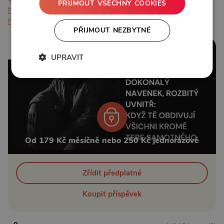
PŘIJMOUT VŠECHNY COOKIES
https://www.instagram.com/_mystik_art_/
https://www.mystikart.cz
PŘIJMOUT NEZBYTNÉ
1:09:12
UPRAVIT
Od 179 Kč měsíčně nebo 250 Kč jednorázově
Zřídit předplatné
Koupit příspěvek