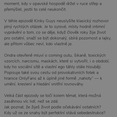
moment, kdy v opavské hospodě držel v ruce střep a
přemýšlel, jestli to celé neukončit.
V téhle epizodě Kinky Guys neuslyšíte klasický rozhovor
plný rychlých otázek. Je to syrové, místy hodně intimní
vyprávění o tom, co se děje, když člověk roky žije život
pro ostatní, snaží se být dokonalý, sbírá pozornost a lajky,
ale přitom vůbec neví, kdo vlastně je.
Ondra otevřeně mluví o coming outu, šikaně, toxických
vzorcích, narcismu, maskách, které si vytvořil, i o období,
kdy ho sociální sítě a vlastní ego táhly stále hlouběji.
Popisuje také svou cestu od provokativních fotek a
hranice OnlyFans až k úplně jiné formě „nahoty“ — k
umění, kreslení a hledání vnitřní rovnováhy.
Velká část epizody se točí kolem témat, která možná
zasáhnou víc lidí, než se zdá:
Jak poznat, že žiješ život podle očekávání ostatních?
Kdy už se ze snahy být perfektní stává sebedestrukce?