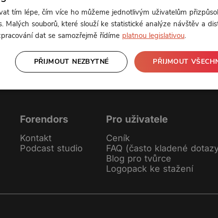
t tím lépe, čím více ho můžeme jednotlivým uživatelům přizpůso
nebo se
přihlaste
Klikněte pro odemčení
. Malých souborů, které slouží ke statistické analýze návštěv a dis
 zpracování dat se samozřejmě řídíme
platnou legislativou
.
PŘIJMOUT NEZBYTNÉ
PŘIJMOUT VŠECH
Forendors
Pro uživatele
Kontakt
Ceník
Podcast studio
FAQ (často kladené dotaz
Blog pro tvůrce
Logopack ke stažení