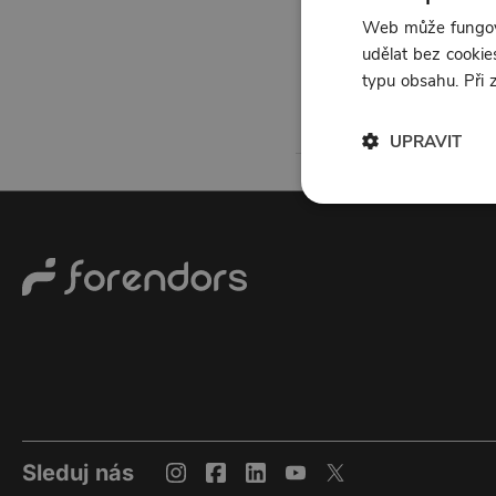
Web může fungova
udělat bez cookies
typu obsahu. Při
UPRAVIT
Sleduj nás