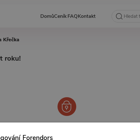
Domů
Ceník
FAQ
Kontakt
a Křečka
 roku!
Od 125 Kč měsíčně
ngování Forendors