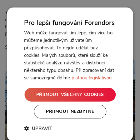
🍀 Děkuji, že na sobě pracujete a že se učíte znovu
naslouchat svému tělu. Příště se můžete těšit na práci s
Pro lepší fungování Forendors
hranicemi v somatických cvičeních, které vám pomůžou s
Web může fungovat tím lépe, čím více ho
pocitem bezpečí na primární úrovni.
můžeme jednotlivým uživatelům
S respektem k vaší cestě i vaší síle, vřele MedMaMa
přizpůsobovat. To nejde udělat bez
cookies. Malých souborů, které slouží ke
statistické analýze návštěv a distribuci
25:47
některého typu obsahu. Při zpracování dat
se samozřejmě řídíme
platnou legislativou
.
PŘIJMOUT VŠECHNY COOKIES
PŘIJMOUT NEZBYTNÉ
UPRAVIT
Od 250 Kč měsíčně