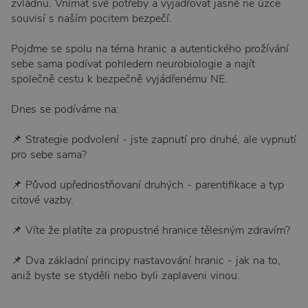
zvládnu. Vnímat své potřeby a vyjadřovat jasné ne úzce
souvisí s naším pocitem bezpečí.
Pojďme se spolu na téma hranic a autentického prožívání
sebe sama podívat pohledem neurobiologie a najít
společně cestu k bezpečně vyjádřenému NE.
Dnes se podíváme na:
📌 Strategie podvolení - jste zapnutí pro druhé, ale vypnutí
pro sebe sama?
📌 Původ upřednostňovaní druhých - parentifikace a typ
citové vazby.
📌 Víte že platíte za propustné hranice tělesným zdravím?
📌 Dva základní principy nastavování hranic - jak na to,
aniž byste se styděli nebo byli zaplaveni vinou.