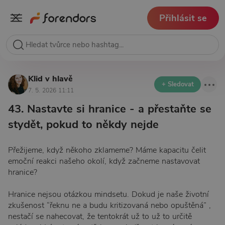
Přihlásit se
Klid v hlavě
+ Sledovat
7. 5. 2026 11:11
43. Nastavte si hranice - a přestaňte se
stydět, pokud to někdy nejde
Přežijeme, když někoho zklameme? Máme kapacitu čelit
emoční reakci našeho okolí, když začneme nastavovat
hranice?
Hranice nejsou otázkou mindsetu. Dokud je naše životní
zkušenost “řeknu ne a budu kritizovaná nebo opuštěná” ,
nestačí se nahecovat, že tentokrát už to už to určitě