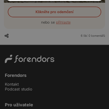
Klikněte pro odemčení
nebo se
přihlaste
6 líbí
0 komentářů
Forendors
Kontakt
Podcast studio
Pro uživatele