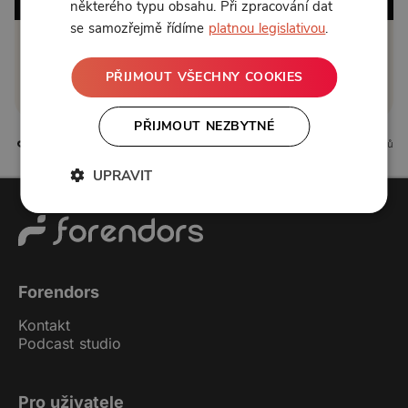
některého typu obsahu. Při zpracování dat
se samozřejmě řídíme
platnou legislativou
.
Klikněte pro odemčení
PŘIJMOUT VŠECHNY COOKIES
nebo se
přihlaste
PŘIJMOUT NEZBYTNÉ
12 líbí
5 komentářů
UPRAVIT
Forendors
Kontakt
Podcast studio
Pro uživatele