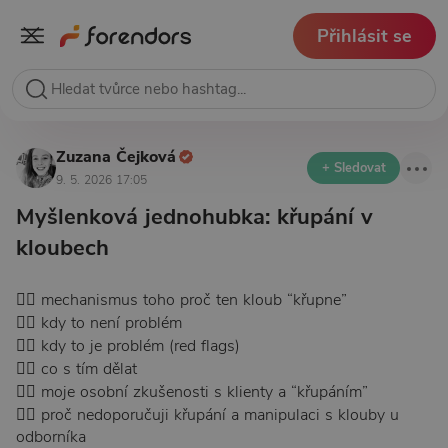
Přihlásit se
Zuzana Čejková
+ Sledovat
9. 5. 2026 17:05
Myšlenková jednohubka: křupání v
kloubech
👉🏽 mechanismus toho proč ten kloub “křupne”
👉🏽 kdy to není problém
👉🏽 kdy to je problém (red flags)
👉🏽 co s tím dělat
👉🏽 moje osobní zkušenosti s klienty a “křupáním”
👉🏽 proč nedoporučuji křupání a manipulaci s klouby u
odborníka