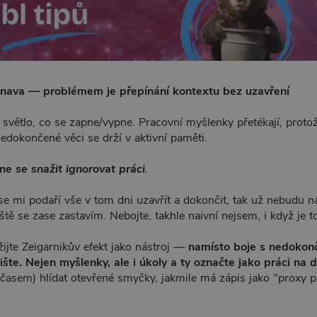
nava — problémem je přepínání kontextu bez uzavření
světlo, co se zapne/vypne. Pracovní myšlenky přetékají, protož
dokončené věci se drží v aktivní paměti.
 ne se snažit ignorovat práci
.
se mi podaří vše v tom dni uzavřít a dokončit, tak už nebudu na
ště se zase zastavím. Nebojte, takhle naivní nejsem, i když je t
ijte Zeigarnikův efekt jako nástroj —
namísto boje s nedokon
šte. Nejen myšlenky, ale i úkoly a ty označte jako práci na d
časem) hlídat otevřené smyčky, jakmile má zápis jako "proxy 