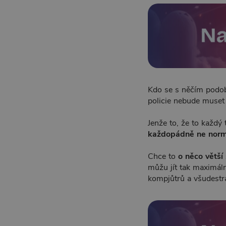
Kdo se s něčím podo
policie nebude muset
Jenže to, že to každý 
každopádně ne norm
Chce to
o něco větší
můžu jít tak maximá
kompjůtrů a všudestra