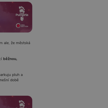
ím ale, že městská
cí
běžnou,
parkuju pluh a
dnešní době