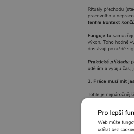
Rituály přechodu (sta
pracovního a neprac
tenhle kontext končí
Funguje to
samozřejm
výkon. Toho hodně vy
dostávají pokaždé sig
Praktické příklady:
p
udělám a vypiju čas, j
3.
Práce musí mít ja
Tohle je nejnáročnější
hranice jako u předc
Pro lepší fu
Praktický tip:
tzv.
sh
včetně zápisu nedoko
Web může fungova
úkonem a slovním po
udělat bez cookies