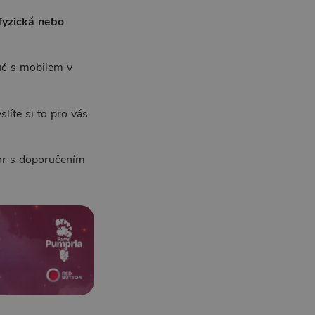
fyzická nebo
auč s mobilem v
líte si to pro vás
tor s doporučením