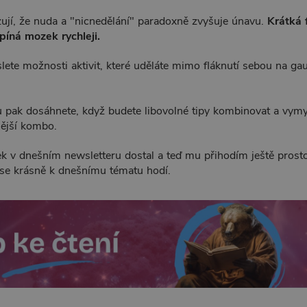
ují, že nuda a "nicnedělání" paradoxně zvyšuje únavu.
Krátká 
epíná mozek rychleji.
lete možnosti aktivit, které uděláte mimo fláknutí sebou na g
u pak dosáhnete, když budete libovolné tipy kombinovat a vymys
nější kombo.
ek v dnešním newsletteru dostal a teď mu přihodím ještě pros
é se krásně k dnešnímu tématu hodí.