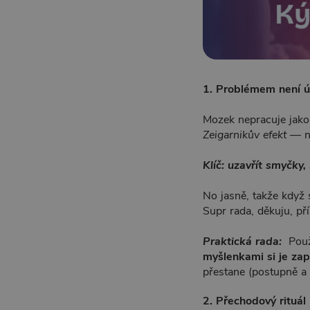
1. Problémem není ú
Mozek nepracuje jako 
Zeigarnikův efekt
— ne
Klíč: uzavřít smyčky,
No jasně, takže když 
Supr rada, děkuju, pří
Praktická rada:
Použ
myšlenkami si je zapi
přestane (postupně a 
2.
Přechodový rituál