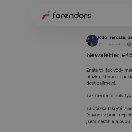
Kdo neroste, z
15. 5. 2026 4:15
Newsletter #45
Znáte to, jak vždy mar
otázka, kterou si po
dost zajímavě.
Tak mě se minulý týde
Ta otázka (skrytá v p
(dávno) v práci nejse
jsem nestihla a budu 