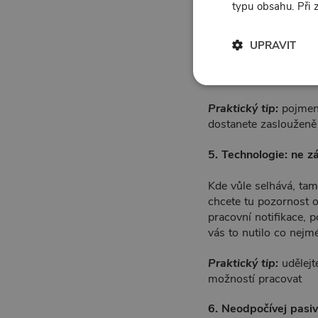
typu obsahu. Při
4. Rodinný režim nen
UPRAVIT
Plná přítomnost doma 
(k rodině) přicházíte
chci ten čas strávit 
Praktický tip:
pojmenu
dostanete zaslouženě
5. Technologie: ne z
Kde vůle selhává, tam
chcete tu pozornost 
pracovní notifikace, p
vás to nutilo co nejm
Praktický tip:
udělejt
možností pracovat
6. Neodpočívej pasi