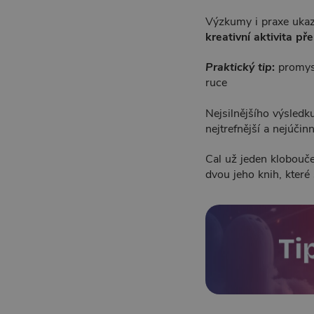
Výzkumy i praxe ukaz
kreativní aktivita př
Praktický tip
:
promys
ruce
Nejsilnějšího výsledk
nejtrefnější a nejúčin
Cal už jeden klobouč
dvou jeho knih, kter