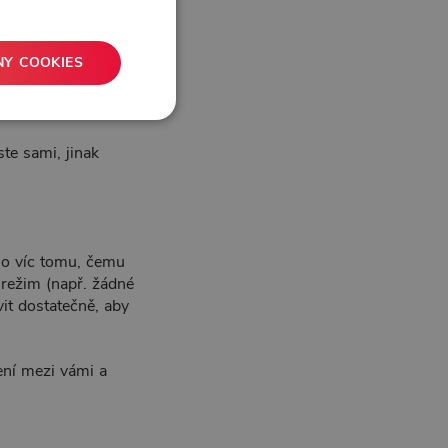
NY COOKIES
o těžší, když domů
ideálně zažít, jak
ste sami, jinak
alo víc tomu, čemu
režim (např. žádné
vit dostatečně, aby
ření mezi vámi a