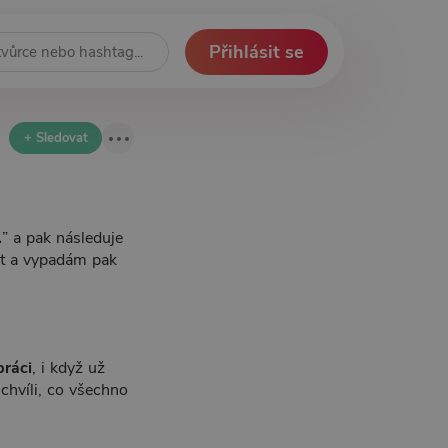
Přihlásit se
+ Sledovat
…
” a pak následuje
t a vypadám pak
práci
, i když už
chvíli, co všechno