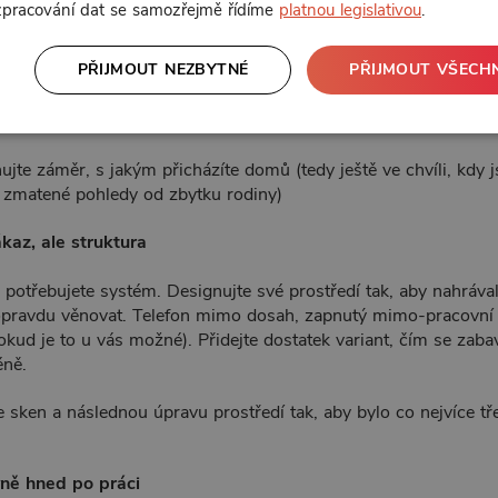
 zpracování dat se samozřejmě řídíme
platnou legislativou
.
í "ne-práce" — je to jen jiná forma výkonu
PŘIJMOUT NEZBYTNÉ
PŘIJMOUT VŠECH
vyžaduje jiný typ pozornosti než ta v práci. Přechod bývá o t
 bez záměru. Krátký popis záměru před příchodem domů (co chci 
- NE! co všechno musím udělat) pomáhá víc než jakýkoliv detox.
jte záměr, s jakým přicházíte domů (tedy ještě ve chvíli, kdy j
 zmatené pohledy od zbytku rodiny)
ákaz, ale struktura
 potřebujete systém. Designujte své prostředí tak, aby nahráv
opravdu věnovat. Telefon mimo dosah, zapnutý mimo-pracovní 
okud je to u vás možné). Přidejte dostatek variant, čím se zaba
éně.
e sken a následnou úpravu prostředí tak, aby bylo co nejvíce t
vně hned po práci