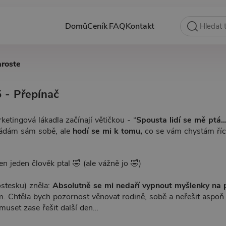
Domů
Ceník
FAQ
Kontakt
aroste
 - Přepínač
ketingová lákadla začínají větičkou - “
Spousta lidí se mě ptá
kládám sám sobě, ale
hodí se mi k tomu,
co se vám chystám říc
n jeden člověk ptal 🤣 (ale vážně jo 🤣)
ostesku) zněla:
Absolutně se mi nedaří vypnout myšlenky na 
m. Chtěla bych pozornost věnovat rodině, sobě a neřešit aspoň 
muset zase řešit další den…