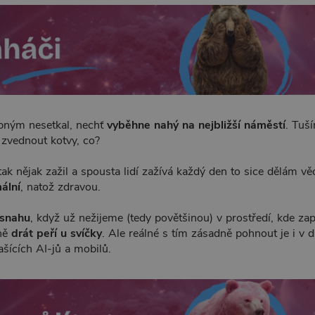
bným nesetkal, nechť
vyběhne nahý na nejbližší náměstí
. Tuš
 zvednout kotvy, co?
tak nějak zažil a spousta lidí zažívá každý den to sice dělám vě
ální
, natož zdravou.
 snahu
, když už nežijeme (tedy povětšinou) v prostředí, kde za
lně
drát peří u svíčky
. Ale reálné s tím zásadně pohnout je i v 
šících AI-jů a mobilů.