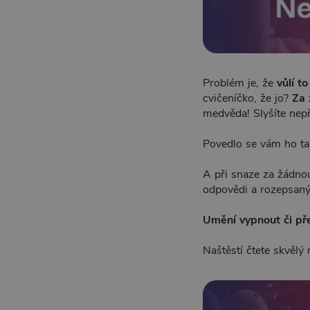
Problém je, že
vůlí t
cvičeníčko, že jo?
Za 
medvěda! Slyšíte nep
Povedlo se vám ho tam 
A při snaze za žádno
odpovědi a rozepsaný 
Umění vypnout či pře
Naštěstí čtete skvělý