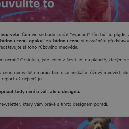
o neurvete
. Čím víc se bude snažit “vypnout”, tím hůř to půjde. 
žádnou cenu, opakuji za žádnou cenu
si nezačněte představo
ředstavujte si toho růžového medvěda.
nemít? Gratuluju, jste jeden z šesti lidí na planetě, kterým se
u cenu nemyslet na práci tam sice neskáče růžový medvěd, ale
report už nejspíš jo.
pnout tedy není o vůli, ale o designu.
 newsletter, který vám právě s tímto designem poradí.