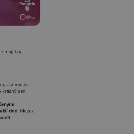
e mají tzv.
 práci myslet.
o krásný sen.
čenými
alší den.
Mozek
paměť."