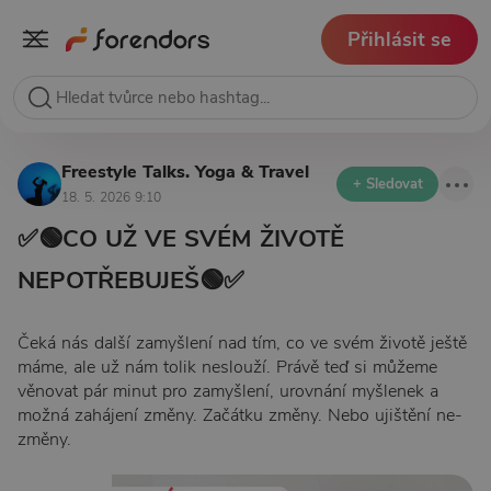
Přihlásit se
Freestyle Talks. Yoga & Travel
+ Sledovat
18. 5. 2026 9:10
✅🟢CO UŽ VE SVÉM ŽIVOTĚ
NEPOTŘEBUJEŠ🟢✅
Čeká nás další zamyšlení nad tím, co ve svém životě ještě
máme, ale už nám tolik neslouží. Právě teď si můžeme
věnovat pár minut pro zamyšlení, urovnání myšlenek a
možná zahájení změny. Začátku změny. Nebo ujištění ne-
změny.