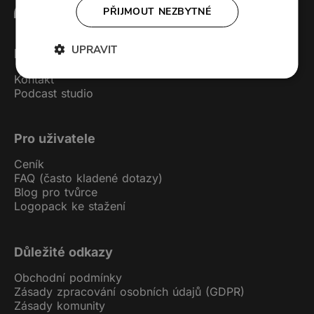
PŘIJMOUT NEZBYTNÉ
UPRAVIT
Forendors
Kontakt
Podcast studio
Pro uživatele
Ceník
FAQ (často kladené dotazy)
Blog pro tvůrce
Logopack ke stažení
Důležité odkazy
Obchodní podmínky
Zásady zpracování osobních údajů (GDPR)
Zásady komunity