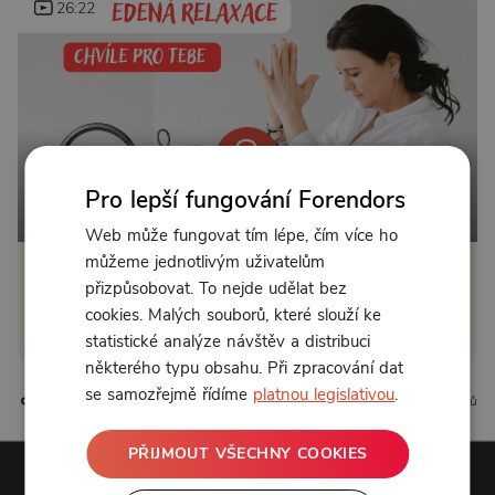
26:22
Pro lepší fungování Forendors
Od 111 Kč měsíčně nebo 39 Kč jednorázově
Web může fungovat tím lépe, čím více ho
můžeme jednotlivým uživatelům
Zřídit předplatné
přizpůsobovat. To nejde udělat bez
cookies. Malých souborů, které slouží ke
Koupit příspěvek
statistické analýze návštěv a distribuci
některého typu obsahu. Při zpracování dat
se samozřejmě řídíme
platnou legislativou
.
0 líbí
0 komentářů
PŘIJMOUT VŠECHNY COOKIES