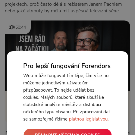
projektech, proč často dělá s režisérem Janem Pachlem
nebo jaké atributy by měla mít úspěšná televizní série.
50:44
Pro lepší fungování Forendors
Web může fungovat tím lépe, čím více ho
můžeme jednotlivým uživatelům
Od 169 Kč měsíčně
přizpůsobovat. To nejde udělat bez
cookies. Malých souborů, které slouží ke
Klikněte pro odemčení
statistické analýze návštěv a distribuci
některého typu obsahu. Při zpracování dat
nebo se
přihlaste
se samozřejmě řídíme
platnou legislativou
.
0 líbí
0 komentářů