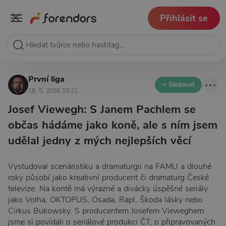
Přihlásit se
První liga
+ Sledovat
18. 5. 2026 10:21
Josef Viewegh: S Janem Pachlem se
občas hádáme jako koně, ale s ním jsem
udělal jedny z mých nejlepších věcí
Vystudoval scenáristiku a dramaturgii na FAMU a dlouhé
roky působí jako kreativní producent či dramaturg České
televize. Na kontě má výrazné a divácky úspěšné seriály
jako Volha, OKTOPUS, Osada, Rapl, Škoda lásky nebo
Cirkus Bukowsky. S producentem Josefem Vieweghem
jsme si povídali o seriálové produkci ČT, o připravovaných