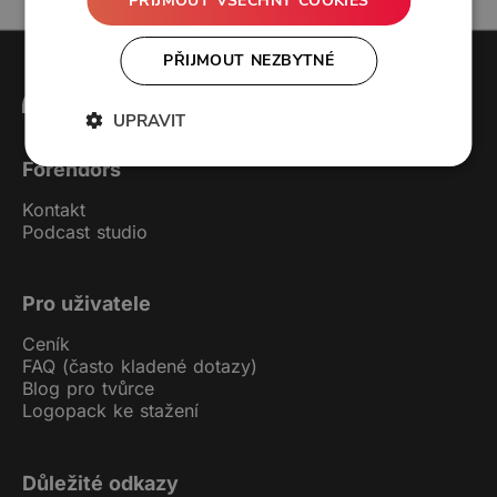
PŘIJMOUT VŠECHNY COOKIES
PŘIJMOUT NEZBYTNÉ
UPRAVIT
Forendors
Kontakt
Podcast studio
Pro uživatele
Ceník
FAQ (často kladené dotazy)
Blog pro tvůrce
Logopack ke stažení
Důležité odkazy