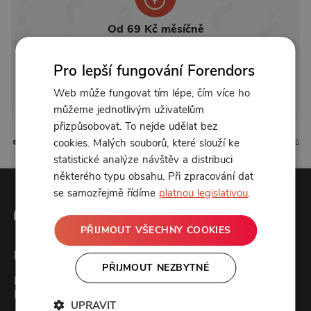
Od 69 Kč měsíčně
Pro lepší fungování Forendors
Klikněte pro odemčení
Web může fungovat tím lépe, čím více ho
nebo se
přihlaste
můžeme jednotlivým uživatelům
přizpůsobovat. To nejde udělat bez
cookies. Malých souborů, které slouží ke
0 líbí
0 komentářů
statistické analýze návštěv a distribuci
některého typu obsahu. Při zpracování dat
se samozřejmě řídíme
platnou legislativou
.
PŘIJMOUT VŠECHNY COOKIES
Forendors
PŘIJMOUT NEZBYTNÉ
Kontakt
Podcast studio
UPRAVIT