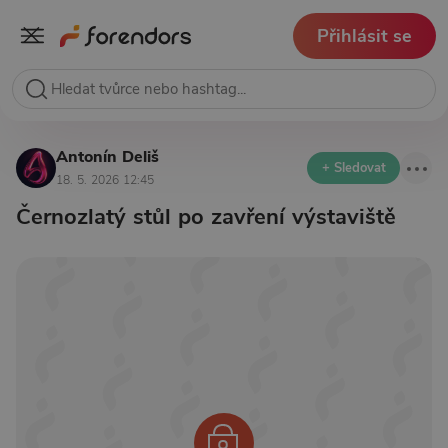
Přihlásit se
Antonín Deliš
+ Sledovat
18. 5. 2026 12:45
Černozlatý stůl po zavření výstaviště