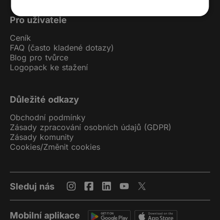
Pro uživatele
Ceník
FAQ (často kladené dotazy)
Blog pro tvůrce
Logopack ke stažení
Důležité odkazy
Obchodní podmínky
Zásady zpracování osobních údajů (GDPR)
Zásady komunity
Cookies
/
Změnit cookies
Sleduj nás
Mobilní aplikace