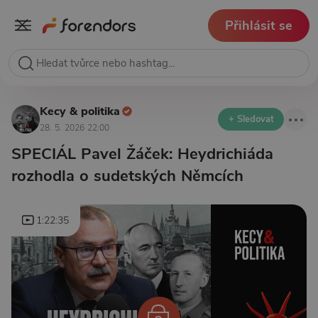
Přihlásit se
Kecy & politika
+ Sledovat
28. 5. 2026 22:00
SPECIÁL Pavel Žáček: Heydrichiáda
rozhodla o sudetských Němcích
1:22:35