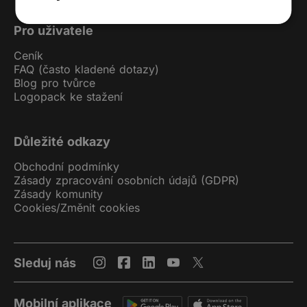
Pro uživatele
Ceník
FAQ (často kladené dotazy)
Blog pro tvůrce
Logopack ke stažení
Důležité odkazy
Obchodní podmínky
Zásady zpracování osobních údajů (GDPR)
Zásady komunity
Cookies
/
Změnit cookies
Sleduj nás
Mobilní aplikace