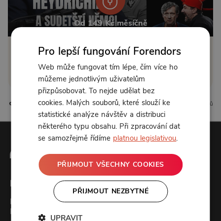
Od 149 Kč měsíčně
Pro lepší fungování Forendors
Klikněte pro odemčení
Web může fungovat tím lépe, čím více ho
nebo se
přihlaste
můžeme jednotlivým uživatelům
přizpůsobovat. To nejde udělat bez
cookies. Malých souborů, které slouží ke
161 líbí
44 komentářů
statistické analýze návštěv a distribuci
některého typu obsahu. Při zpracování dat
se samozřejmě řídíme
platnou legislativou
.
PŘIJMOUT VŠECHNY COOKIES
Forendors
PŘIJMOUT NEZBYTNÉ
Kontakt
Podcast studio
UPRAVIT