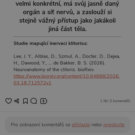
velmi konkrétní, má svůj jasně daný
orgán a síť nervů, a zaslouží si
stejně vážný přístup jako jakákoli
jiná část těla.
Studie mapující inervaci klitorisu:
Lee, J. Y., Alblas, D., Szmul, A., Docter, D., Dejea,
H., Dawood, Y., … de Bakker, B. S. (2026).
Neuroanatomy of the clitoris. bioRxiv.
https://www.biorxiv.org/content/10.64898/2026.
03.18.712572v1
1 líbí
0 komentářů
Pro zobrazení komentářů se
přihlaste
nebo
registrujte