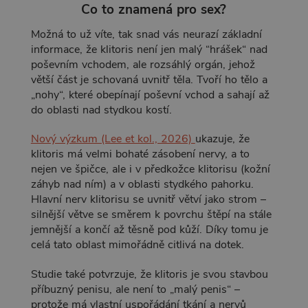
Co to znamená pro sex?
Možná to už víte, tak snad vás neurazí základní
informace, že klitoris není jen malý “hrášek“ nad
poševním vchodem, ale rozsáhlý orgán, jehož
větší část je schovaná uvnitř těla. Tvoří ho tělo a
„nohy“, které obepínají poševní vchod a sahají až
do oblasti nad stydkou kostí.
Nový výzkum (Lee et kol., 2026)
ukazuje, že
klitoris má velmi bohaté zásobení nervy, a to
nejen ve špičce, ale i v předkožce klitorisu (kožní
záhyb nad ním) a v oblasti stydkého pahorku.
Hlavní nerv klitorisu se uvnitř větví jako strom –
silnější větve se směrem k povrchu štěpí na stále
jemnější a končí až těsně pod kůží. Díky tomu je
celá tato oblast mimořádně citlivá na dotek.
Studie také potvrzuje, že klitoris je svou stavbou
příbuzný penisu, ale není to „malý penis“ –
protože má vlastní uspořádání tkání a nervů