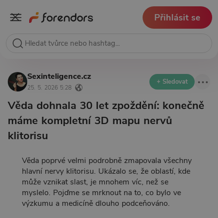
Přihlásit se
Sexinteligence.cz
+ Sledovat
25. 5. 2026 5:28
Věda dohnala 30 let zpoždění: konečně
máme kompletní 3D mapu nervů
klitorisu
Věda poprvé velmi podrobně zmapovala všechny
hlavní nervy klitorisu. Ukázalo se, že oblastí, kde
může vznikat slast, je mnohem víc, než se
myslelo. Pojďme se mrknout na to, co bylo ve
výzkumu a medicíně dlouho podceňováno.