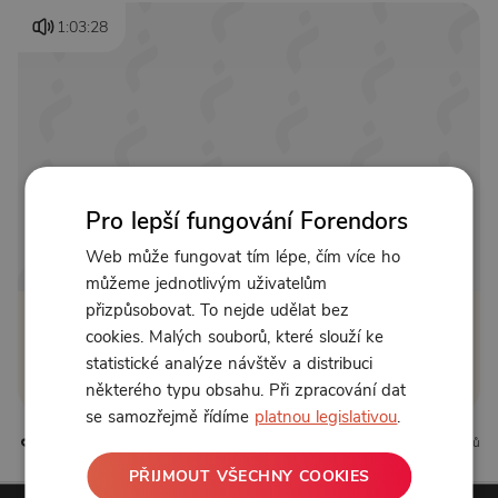
1:03:28
Pro lepší fungování Forendors
Web může fungovat tím lépe, čím více ho
Od 155 Kč měsíčně
můžeme jednotlivým uživatelům
přizpůsobovat. To nejde udělat bez
Klikněte pro odemčení
cookies. Malých souborů, které slouží ke
statistické analýze návštěv a distribuci
nebo se
přihlaste
některého typu obsahu. Při zpracování dat
se samozřejmě řídíme
platnou legislativou
.
2 líbí
0 komentářů
PŘIJMOUT VŠECHNY COOKIES