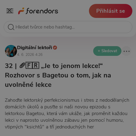
Přihlásit se
Digitální lektoři
+ Sledovat
4. 6. 2026 4:26
32 | 🥖🇫🇷 „Je to jenom lekce!“
Rozhovor s Bagetou o tom, jak na
uvolněné lekce
Zahoďte lektorský perfekcionismus i stres z nedodělaných
domácích úkolů a pusťte si naši novou epizodu s
lektorkou Bagetou, která vám ukáže, jak proměnit každou
lekci v naprosto uvolněnou zábavu jen pomocí humoru,
vtipných "ksichtů" a tří jednoduchých her