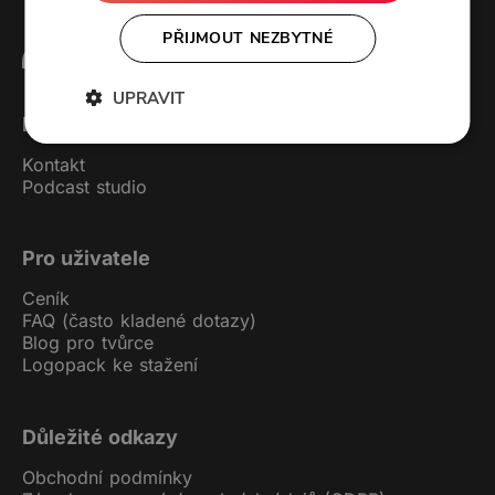
PŘIJMOUT NEZBYTNÉ
UPRAVIT
Forendors
Kontakt
Podcast studio
Pro uživatele
Ceník
FAQ (často kladené dotazy)
Blog pro tvůrce
Logopack ke stažení
Důležité odkazy
Obchodní podmínky