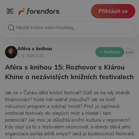
Přihlásit se
Aféra s knihou
+ Sledovat
1. 6. 2026 8:33
Aféra s knihou 15: Rozhovor s Klárou
Khine o nezávislých knižních festivalech
Jak se v Česku dělá knižní festival? Daří se na něj shánět
financování? Kolik lidí reálně (ne)uživí? Jak se tvoří
inkluzivní program a vybírají hosté? Proč je zajímavé
vnořovat festivaly do slepých míst a hledat i tam
potenciál? Jak moc je důležitá knižní kultura v regionech?
Kdy stojí za to s festivalem skoncovat, a dokdy dává jeho
organizace pořád ještě smysl? Jaká je budoucnost festivalů