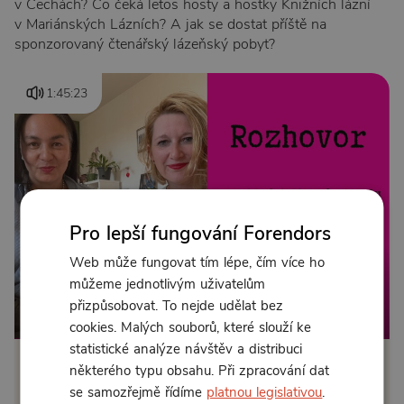
v Čechách? Co čeká letos hosty a hostky Knižních lázní
v Mariánských Lázních? A jak se dostat příště na
sponzorovaný čtenářský lázeňský pobyt?
1:45:23
Pro lepší fungování Forendors
Web může fungovat tím lépe, čím více ho
můžeme jednotlivým uživatelům
přizpůsobovat. To nejde udělat bez
Od 169 Kč měsíčně nebo 89 Kč jednorázově
cookies. Malých souborů, které slouží ke
statistické analýze návštěv a distribuci
některého typu obsahu. Při zpracování dat
Zřídit předplatné
se samozřejmě řídíme
platnou legislativou
.