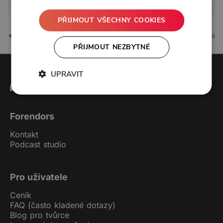
Koupit příspěvek
PŘIJMOUT VŠECHNY COOKIES
0 líbí
0 komentářů
PŘIJMOUT NEZBYTNÉ
UPRAVIT
Forendors
Kontakt
Podcast studio
Pro uživatele
Ceník
FAQ (často kladené dotazy)
Blog pro tvůrce