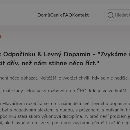
Domů
Ceník
FAQ
Kontakt
 k Odpočinku & Levný Dopamin - "Zvykáme s
t dřív, než nám stihne něco říct."
ení něco dokázat. Nejtěžší je vydržet chvíli, kdy se nic neděje.
í, máte tady celou verzi rozhovoru do ČRO, kde je verze kratší.
u Hlaváčkem rozebíráme, co s námi dělá svět levného dopaminu.
 být s negativním afektem, s nudou, s prázdnem, s nutkáním 
počinku stala skoro výkonová disciplína. A proč není problém j
í, ale hlavně v tom, že si postupně zvykáme přerušit každé nepo