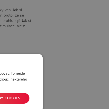
ky ven. Jak si
n proto, že se
 prohlubují. Jak si
timulace, ale z
bovat. To nejde
tribuci některého
NY COOKIES