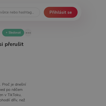
Přihlásit se
+ Sledovat
i přerušit
 Proč je dnešní
hned po něčem
en v TikToku,
hodlí dřív, než