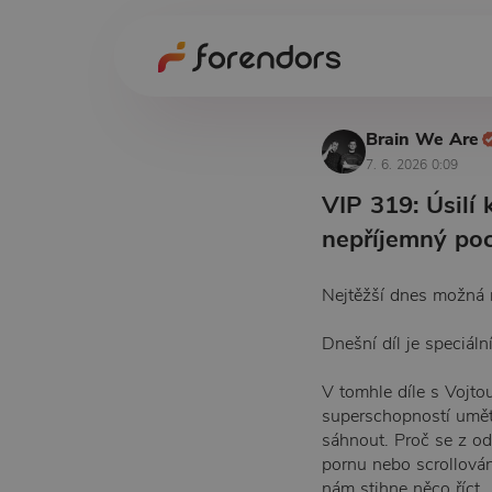
Brain We Are
7. 6. 2026 0:09
VIP 319: Úsilí
nepříjemný poci
Nejtěžší dnes možná n
Dnešní díl je speciáln
V tomhle díle s Vojto
superschopností umět
sáhnout. Proč se z od
pornu nebo scrollován
nám stihne něco říct.