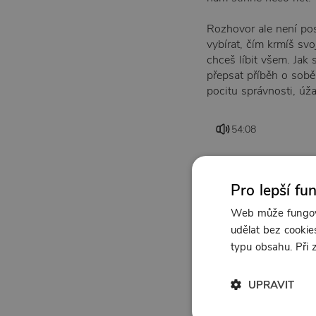
Rozhovor ale není post
vybírat, čím krmíš svo
chceš líbit všem. Jak 
přepsat příběh o sobě
pocitu správnosti, úž
54:08
Pro lepší fu
Web může fungova
udělat bez cookies
typu obsahu. Při
UPRAVIT