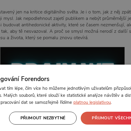
avený jen na kritice digitálního světa. Je i o tom, jak z něj zpát
ji mysl. Jak nepodlehnout zajetí publikem a nebýt průměrnější je
si budovat antihedonické aktivity, které se časem nezmenšují, ale
 tak, aby tě nesvazoval. A proč se smysl možná nerodí z další s
asu a života, který se pomalu znovu otevírá.
ngování Forendors
t tím lépe, čím více ho můžeme jednotlivým uživatelům přizpůso
. Malých souborů, které slouží ke statistické analýze návštěv a dis
 zpracování dat se samozřejmě řídíme
platnou legislativou
.
PŘIJMOUT NEZBYTNÉ
PŘIJMOUT VŠECH