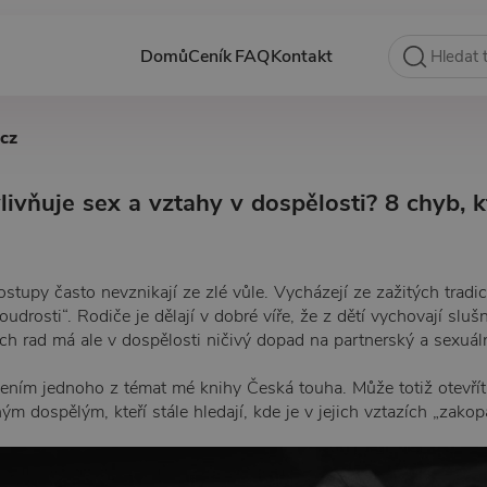
Domů
Ceník
FAQ
Kontakt
.cz
livňuje sex a vztahy v dospělosti? 8 chyb, 
tupy často nevznikají ze zlé vůle. Vycházejí ze zažitých tradic
drosti“. Rodiče je dělají v dobré víře, že z dětí vychovají slušn
h rad má ale v dospělosti ničivý dopad na partnerský a sexuáln
bením jednoho z témat mé knihy Česká touha. Může totiž otevřít 
ým dospělým, kteří stále hledají, kde je v jejich vztazích „zakop