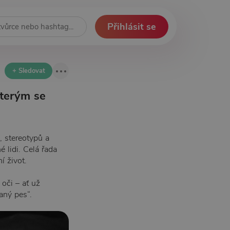
Přihlásit se
+ Sledovat
kterým se
, stereotypů a
é lidi. Celá řada
í život.
oči – ať už
aný pes“.