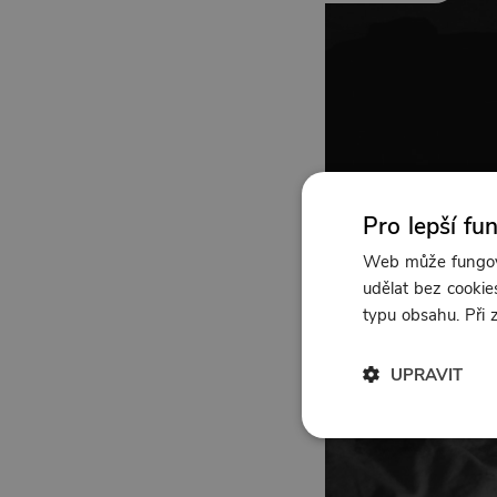
Pro lepší fu
Web může fungova
udělat bez cookies
typu obsahu. Při
UPRAVIT