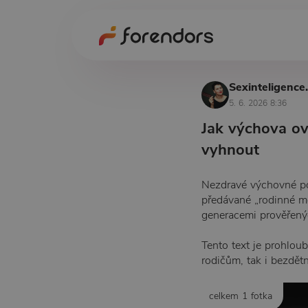
Sexinteligence
5. 6. 2026 8:36
Jak výchova ov
vyhnout
Nezdravé výchovné pos
předávané „rodinné mou
generacemi prověřenýc
Tento text je prohlou
rodičům, tak i bezdětn
celkem 1 fotka