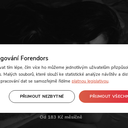
ngování Forendors
t tím lépe, čím více ho můžeme jednotlivým uživatelům přizpůso
. Malých souborů, které slouží ke statistické analýze návštěv a dis
 zpracování dat se samozřejmě řídíme
platnou legislativou
.
PŘIJMOUT NEZBYTNÉ
PŘIJMOUT VŠECH
Od 183 Kč měsíčně