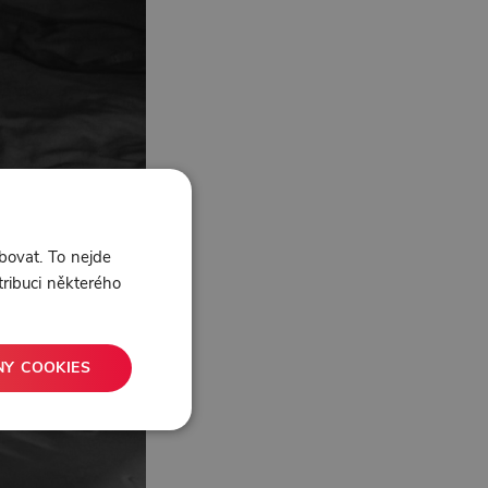
bovat. To nejde
tribuci některého
NY COOKIES