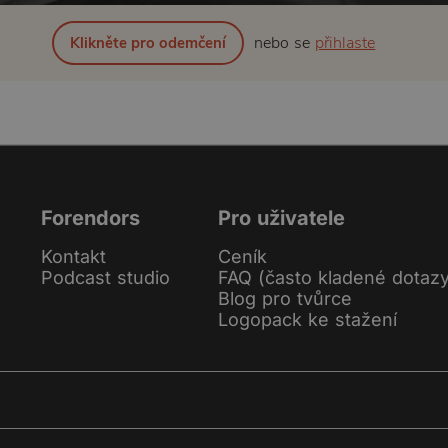
nebo se
přihlaste
Klikněte pro odemčení
Forendors
Pro uživatele
Kontakt
Ceník
Podcast studio
FAQ (často kladené dotaz
Blog pro tvůrce
Logopack ke stažení