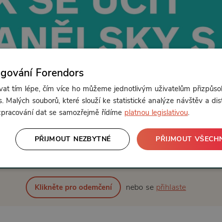
ngování Forendors
t tím lépe, čím více ho můžeme jednotlivým uživatelům přizpůso
. Malých souborů, které slouží ke statistické analýze návštěv a dis
 zpracování dat se samozřejmě řídíme
platnou legislativou
.
PŘIJMOUT NEZBYTNÉ
PŘIJMOUT VŠECH
nebo se
přihlaste
Klikněte pro odemčení