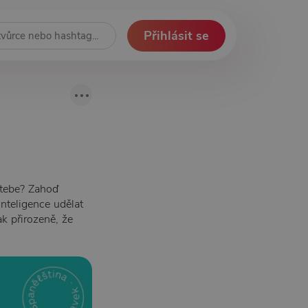
Přihlásit se
 tebe? Zahoď
inteligence udělat
k přirozeně, že