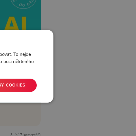
bovat. To nejde
tribuci některého
NY COOKIES
3 líbí
7 komentářů