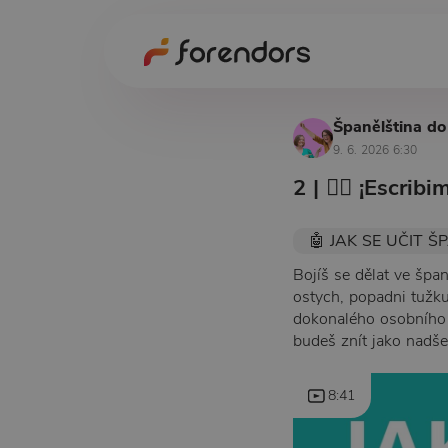
Španělština do
9. 6. 2026 6:30
2 | ✍🏻 ¡Escribi
🤖 JAK SE UČIT ŠP
Bojíš se dělat ve špa
ostych, popadni tužku
dokonalého osobního k
budeš znít jako nadše
8:41