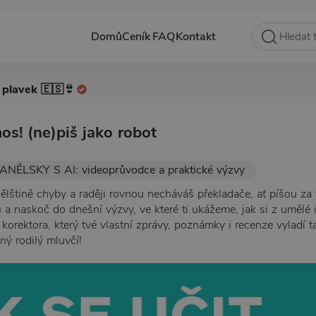
Domů
Ceník
FAQ
Kontakt
 plavek 🇪🇸👙
mos! (ne)piš jako robot
ANĚLSKY S AI: videoprůvodce a praktické výzvy
nělštině chyby a raději rovnou necháváš překladače, ať píšou za
 a naskoč do dnešní výzvy, ve které ti ukážeme, jak si z umělé 
orektora, který tvé vlastní zprávy, poznámky i recenze vyladí ta
ný rodilý mluvčí!