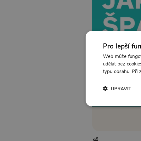
Pro lepší fu
Web může fungova
udělat bez cookies
typu obsahu. Při
UPRAVIT